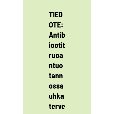
TIED
OTE:
Antib
iootit
ruoa
ntuo
tann
ossa
uhka
terve