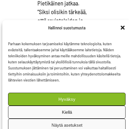
Pietikäinen jatkaa.
”Siksi olisikin tärkeää,
että ravintoloiden ja
Hallinnoi suostumusta
suurtalouskeittiöiden
ruokien alkuperä olisi
Parhaan kokemuksen tarjoamiseksi käytämme teknologioita, kuten
tiedossa ja näkyvillä”,
evästeitä, tallentaaksemme ja/tai käyttääksemme laitetietoja. Näiden
Pietikäinen painottaa.
tekniikoiden hyväksyminen antaa meille mahdollisuuden käsitellä tietoja,
kuten selauskäyttäytymistä tai yksilöllisiä tunnuksia tällä sivustolla.
Suostumuksen jättäminen tai peruuttaminen voi vaikuttaa haitallisesti
Sirpa Pietikäinen
tiettyihin ominaisuuksiin ja toimintoihin, kuten yhteydenottolomakkeelta
yhdessä yli 40 muun
lähtevien viestien lähettämiseen.
europarlamentaarikon
kanssa esitti
Hyväksy
komissiolle
kysymyksen (O-
Kiellä
000060/2018) liittyen
Näytä asetukset