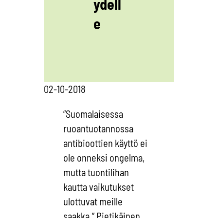
ydell
e
02-10-2018
”Suomalaisessa
ruoantuotannossa
antibioottien käyttö ei
ole onneksi ongelma,
mutta tuontilihan
kautta vaikutukset
ulottuvat meille
saakka,” Pietikäinen