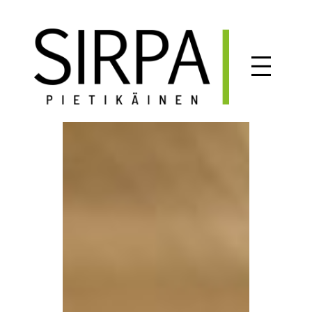
Siirry
sisältöön