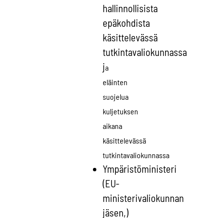
hallinnollisista
epäkohdista
käsittelevässä
tutkintavaliokunnassa
j
a
eläinten
suojelua
kuljetuksen
aikana
käsittelevässä
tutkintavaliokunnassa
Ympäristöministeri
(EU-
ministerivaliokunnan
jäsen,)