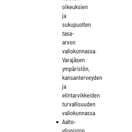
oikeuksien
ja
sukupuolten
tasa-
arvon
valiokunnassa.
Varajäsen
ympäristön,
kansanterveyden
ja
elintarvikkeiden
turvallisuuden
valiokunnassa
Aalto-
yliopiston