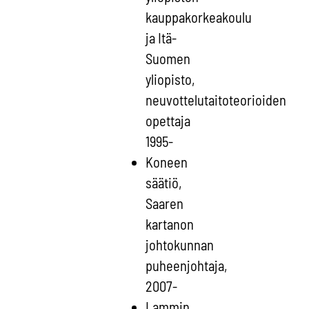
kauppakorkeakoulu
ja Itä-
Suomen
yliopisto,
neuvottelutaitoteorioiden
opettaja
1995-
Koneen
säätiö,
Saaren
kartanon
johtokunnan
puheenjohtaja,
2007-
Lammin