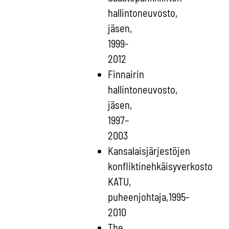
hallintoneuvosto,
jäsen,
1999-
2012
Finnairin
hallintoneuvosto,
jäsen,
1997–
2003
Kansalaisjärjestöjen
konfliktinehkäisyverkosto
KATU,
puheenjohtaja,1995-
2010
The