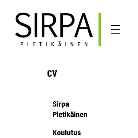
Siirry
sisältöön
CV
Sirpa
Pietikäinen
Koulutus