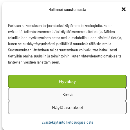
espanjan
Hallinnoi suostumusta
alkeet
Parhaan kokemuksen tarjoamiseksi käytämme teknologioita, kuten
Julkaistut
evästeitä, tallentaaksemme ja/tai käyttääksemme laitetietoja. Näiden
artikkelit
tekniikoiden hyväksyminen antaa meille mahdollisuuden käsitellä tietoja,
kuten selauskäyttäytymistä tai yksilöllisiä tunnuksia tällä sivustolla.
Suostumuksen jättäminen tai peruuttaminen voi vaikuttaa haitallisesti
Mitä
tiettyihin ominaisuuksiin ja toimintoihin, kuten yhteydenottolomakkeelta
lähtevien viestien lähettämiseen.
Halla-
Aho
tarkoittaa,
Hyväksy
Savukeidas,
Kiellä
2010
Making
Näytä asetukset
the
Evästekäytäntö
Tietosuojaseloste
Green