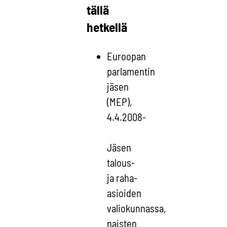
tällä
hetkellä
Euroopan
parlamentin
jäsen
(MEP),
4.4.2008-
Jäsen
talous-
ja raha-
asioiden
valiokunnassa,
naisten