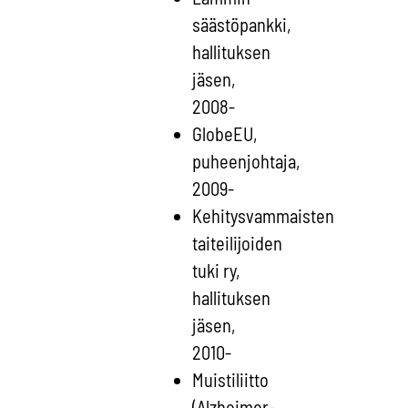
säästöpankki,
hallituksen
jäsen,
2008-
GlobeEU,
puheenjohtaja,
2009-
Kehitysvammaisten
taiteilijoiden
tuki ry,
hallituksen
jäsen,
2010-
Muistiliitto
(Alzheimer-