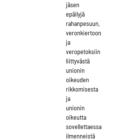
jäsen
epäilyjä
rahanpesuun,
veronkiertoon
ja
veropetoksiin
liittyvästä
unionin
oikeuden
rikkomisesta
ja
unionin
oikeutta
sovellettaessa
ilmenneistä