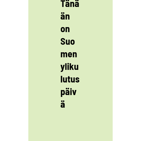
Tänä
än
on
Suo
men
yliku
lutus
päiv
ä