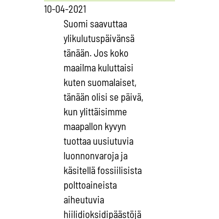
10-04-2021
Suomi saavuttaa
ylikulutuspäivänsä
tänään. Jos koko
maailma kuluttaisi
kuten suomalaiset,
tänään olisi se päivä,
kun ylittäisimme
maapallon kyvyn
tuottaa uusiutuvia
luonnonvaroja ja
käsitellä fossiilisista
polttoaineista
aiheutuvia
hiilidioksidipäästöjä