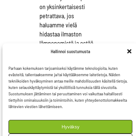
on yksinkertaisesti
petrattava, jos
haluamme vielä
hidastaa ilmaston
lämpenemistä ja estää
biodiversiteetin tuhon.
Hallinnoi suostumusta
Globaalistikin
Parhaan kokemuksen tarjoamiseksi käytämme teknologioita, kuten
kulutamme
evästeitä, tallentaaksemme ja/tai käyttääksemme laitetietoja. Näiden
luonnonvaroja 1,5
tekniikoiden hyväksyminen antaa meille mahdollisuuden käsitellä tietoja,
kuten selauskäyttäytymistä tai yksilöllisiä tunnuksia tällä sivustolla.
planeetan verran,
Suostumuksen jättäminen tai peruuttaminen voi vaikuttaa haitallisesti
mutta jos kaikki
tiettyihin ominaisuuksiin ja toimintoihin, kuten yhteydenottolomakkeelta
kuluttaisivat kuten
lähtevien viestien lähettämiseen.
eurooppalaiset
keskimäärin,
Hyväksy
tarvitsisimme jopa