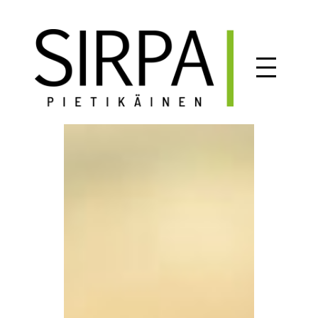
Siirry
sisältöön