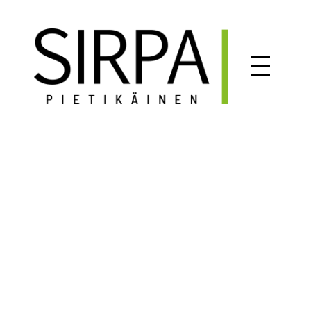
Siirry
sisältöön