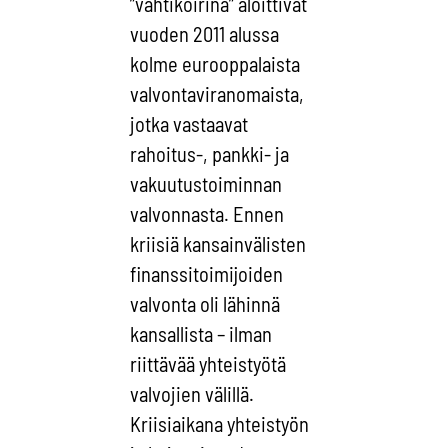
”vahtikoirina” aloittivat
vuoden 2011 alussa
kolme eurooppalaista
valvontaviranomaista,
jotka vastaavat
rahoitus-, pankki- ja
vakuutustoiminnan
valvonnasta. Ennen
kriisiä kansainvälisten
finanssitoimijoiden
valvonta oli lähinnä
kansallista – ilman
riittävää yhteistyötä
valvojien välillä.
Kriisiaikana yhteistyön