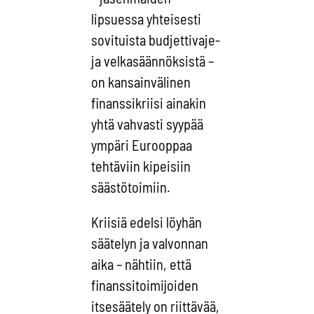
lipsuessa yhteisesti
sovituista budjettivaje-
ja velkasäännöksistä –
on kansainvälinen
finanssikriisi ainakin
yhtä vahvasti syypää
ympäri Eurooppaa
tehtäviin kipeisiin
säästötoimiin.
Kriisiä edelsi löyhän
säätelyn ja valvonnan
aika – nähtiin, että
finanssitoimijoiden
itsesäätely on riittävää,