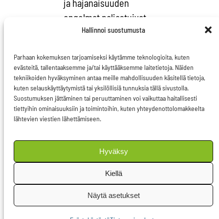
ja hajanaisuuden
ongelmat paljastuivat
Hallinnoi suostumusta
kokonaisuudessaan.
Uusi on myös laajasti
Parhaan kokemuksen tarjoamiseksi käytämme teknologioita, kuten
makrotason
evästeitä, tallentaaksemme ja/tai käyttääksemme laitetietoja. Näiden
valvonnasta huolehtiva
tekniikoiden hyväksyminen antaa meille mahdollisuuden käsitellä tietoja,
kuten selauskäyttäytymistä tai yksilöllisiä tunnuksia tällä sivustolla.
Euroopan
Suostumuksen jättäminen tai peruuttaminen voi vaikuttaa haitallisesti
järjestelmäriskikomitea,
tiettyihin ominaisuuksiin ja toimintoihin, kuten yhteydenottolomakkeelta
jonka tehtävänä on
lähtevien viestien lähettämiseen.
huolehtia siitä, että
koko eurooppalaista
Hyväksy
talousjärjestelmää
Kiellä
mahdollisesti
horjuttavat riskitekijät
Näytä asetukset
pysyvät hallinnassa.