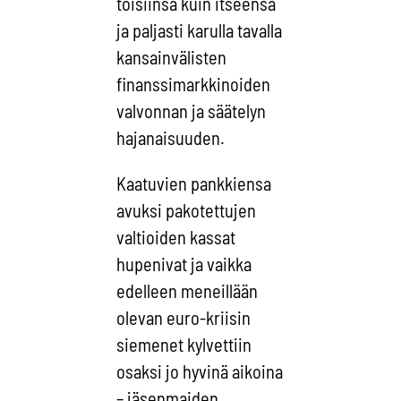
toisiinsa kuin itseensä
ja paljasti karulla tavalla
kansainvälisten
finanssimarkkinoiden
valvonnan ja säätelyn
hajanaisuuden.
Kaatuvien pankkiensa
avuksi pakotettujen
valtioiden kassat
hupenivat ja vaikka
edelleen meneillään
olevan euro-kriisin
siemenet kylvettiin
osaksi jo hyvinä aikoina
– jäsenmaiden