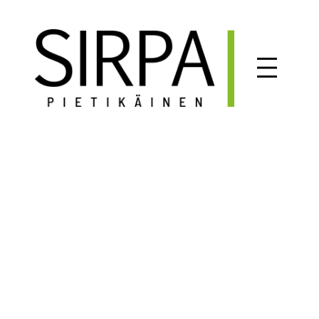
Siirry
sisältöön