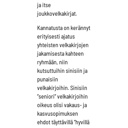
ja itse
joukkovelkakirjat.
Kannatusta on kerännyt
erityisesti ajatus
yhteisten velkakirjojen
jakamisesta kahteen
ryhmään, niin
kutsuttuihin sinisiin ja
punaisiin
velkakirjoihin. Sinisiin
”seniori” velkakirjoihin
oikeus olisi vakaus- ja
kasvusopimuksen
ehdot täyttävillä ”hyvillä