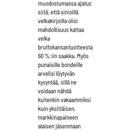
muodostumassa ajatus
siitä, että sinisillä
velkakirjoilla olisi
mahdollisuus kattaa
velka
bruttokansantuotteesta
60 %:iin saakka. Myös
punaisille bondeille
arvelisi löytyvän
kysyntää, sillä ne
voidaan nähdä
kuitenkin vakaammiksi
kuin yksittäisen,
markkinapaineen
alaisen jäsenmaan