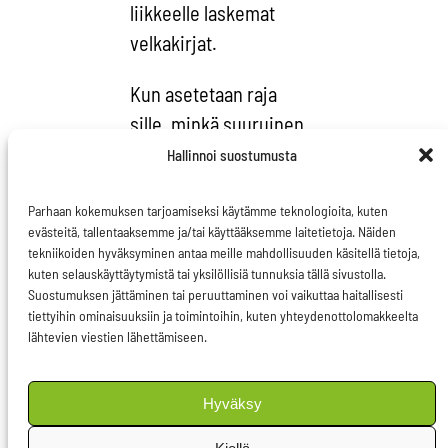
liikkeelle laskemat
velkakirjat.
Kun asetetaan raja
sille, minkä suuruinen
osa kunkin jäsenvaltion
Hallinnoi suostumusta
velasta on mahdollista
kattaa sinisillä
Parhaan kokemuksen tarjoamiseksi käytämme teknologioita, kuten
evästeitä, tallentaaksemme ja/tai käyttääksemme laitetietoja. Näiden
velkakirjoilla, on
tekniikoiden hyväksyminen antaa meille mahdollisuuden käsitellä tietoja,
järjestelmään
kuten selauskäyttäytymistä tai yksilöllisiä tunnuksia tällä sivustolla.
Suostumuksen jättäminen tai peruuttaminen voi vaikuttaa haitallisesti
osallistuvilla vaikuttava
tiettyihin ominaisuuksiin ja toimintoihin, kuten yhteydenottolomakkeelta
kannustin olla
lähtevien viestien lähettämiseen.
ylivelkaantumatta
asetetun rajan ylitse,
Hyväksy
sillä sinisten