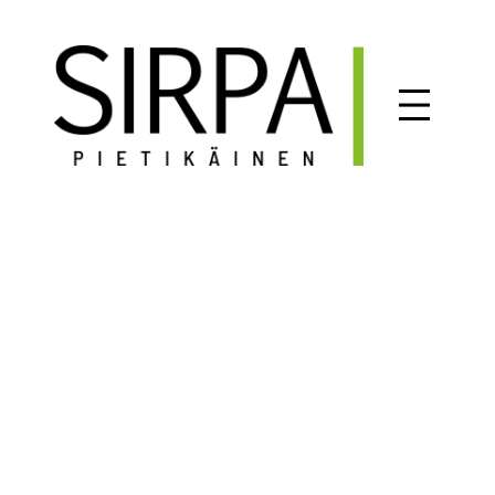
Siirry
sisältöön