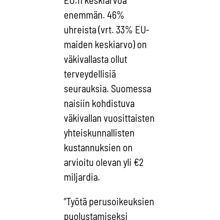
enemmän. 46%
uhreista (vrt. 33% EU-
maiden keskiarvo) on
väkivallasta ollut
terveydellisiä
seurauksia. Suomessa
naisiin kohdistuva
väkivallan vuosittaisten
yhteiskunnallisten
kustannuksien on
arvioitu olevan yli €2
miljardia.
”Työtä perusoikeuksien
puolustamiseksi