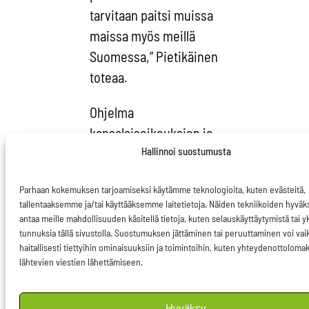
tarvitaan paitsi muissa
maissa myös meillä
Suomessa,” Pietikäinen
toteaa.
Ohjelma
kansalaisoikeuksien ja
Hallinnoi suostumusta
perusoikeuksien
suojelemiseksi ja
Parhaan kokemuksen tarjoamiseksi käytämme teknologioita, kuten evästeitä,
edistämiseksi on
tallentaaksemme ja/tai käyttääksemme laitetietoja. Näiden tekniikoiden hyvä
tarpeellinen. Ohjelmaa
antaa meille mahdollisuuden käsitellä tietoja, kuten selauskäyttäytymistä tai yks
tunnuksia tällä sivustolla. Suostumuksen jättäminen tai peruuttaminen voi vai
on hyvä kehittää jo-
haitallisesti tiettyihin ominaisuuksiin ja toimintoihin, kuten yhteydenottoloma
saatujen tuloksien ja
lähtevien viestien lähettämiseen.
kokemusten
perusteella.
Hyväksy