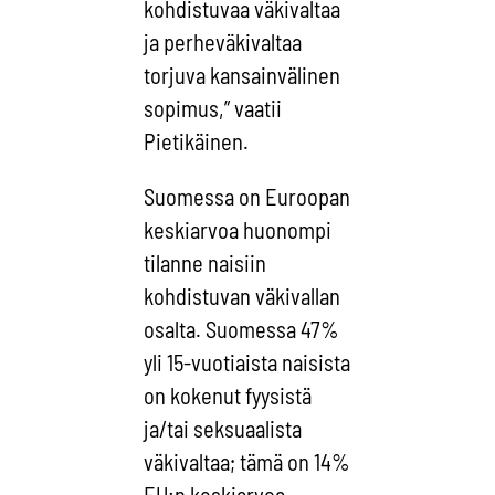
kohdistuvaa väkivaltaa
ja perheväkivaltaa
torjuva kansainvälinen
sopimus,” vaatii
Pietikäinen.
Suomessa on Euroopan
keskiarvoa huonompi
tilanne naisiin
kohdistuvan väkivallan
osalta. Suomessa 47%
yli 15-vuotiaista naisista
on kokenut fyysistä
ja/tai seksuaalista
väkivaltaa; tämä on 14%
EU:n keskiarvoa