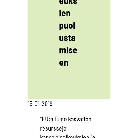
euks
ien
puol
usta
mise
en
15-01-2019
”EU:n tulee kasvattaa
resursseja
kansalaisoikeuksien ja