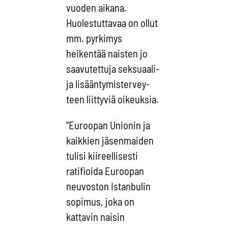
vuoden aikana.
Huolestuttavaa on ollut
mm. pyrkimys
heikentää naisten jo
saavutettuja seksuaali-
ja lisääntymistervey-
teen liittyviä oikeuksia.
”Euroopan Unionin ja
kaikkien jäsenmaiden
tulisi kiireellisesti
ratifioida Euroopan
neuvoston Istanbulin
sopimus, joka on
kattavin naisin