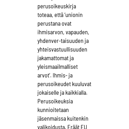
perusoikeuskirja
toteaa, että ’unionin
perustana ovat
ihmisarvon, vapauden,
yhdenver-taisuuden ja
yhteisvastuullisuuden
jakamattomat ja
yleismaailmalliset
arvot’. Ihmis- ja
perusoikeudet kuuluvat
jokaiselle ja kaikkialla.
Perusoikeuksia
kunnioitetaan
jäsenmaissa kuitenkin
valikoidusta. Eräät EU