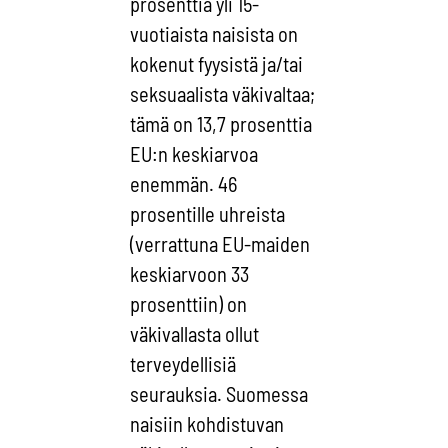
prosenttia yli 15-
vuotiaista naisista on
kokenut fyysistä ja/tai
seksuaalista väkivaltaa;
tämä on 13,7 prosenttia
EU:n keskiarvoa
enemmän. 46
prosentille uhreista
(verrattuna EU-maiden
keskiarvoon 33
prosenttiin) on
väkivallasta ollut
terveydellisiä
seurauksia. Suomessa
naisiin kohdistuvan