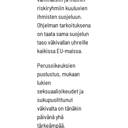
riskiryhmiin kuuluvien
ihmisten suojeluun.
Ohjelman tarkoituksena
on taata sama suojelun
taso väkivallan uhreille
kaikissa EU-maissa.
Perusoikeuksien
puolustus, mukaan
lukien
seksuaalioikeudet ja
sukupuolittunut
väkivalta on tänäkin
päivänä yhä
tärkeämpää.