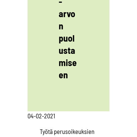
-
arvo
n
puol
usta
mise
en
04-02-2021
Työtä perusoikeuksien