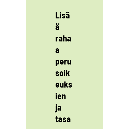
Lisä
ä
raha
a
peru
soik
euks
ien
ja
tasa