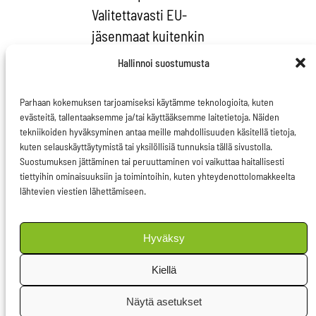
Valitettavasti EU-
jäsenmaat kuitenkin
noudattavat näitä
Hallinnoi suostumusta
oikeuksia yhä
valikoidummin, vaikka
Parhaan kokemuksen tarjoamiseksi käytämme teknologioita, kuten
evästeitä, tallentaaksemme ja/tai käyttääksemme laitetietoja. Näiden
kaikille kuuluvat ihmis-
tekniikoiden hyväksyminen antaa meille mahdollisuuden käsitellä tietoja,
ja perusoikeudet ovat
kuten selauskäyttäytymistä tai yksilöllisiä tunnuksia tällä sivustolla.
EU:n perusta ja kirjattu
Suostumuksen jättäminen tai peruuttaminen voi vaikuttaa haitallisesti
tiettyihin ominaisuuksiin ja toimintoihin, kuten yhteydenottolomakkeelta
perusoikeuskirjaan.
lähtevien viestien lähettämiseen.
Eräät jäsenmaat ovat
viime vuosina jopa
Hyväksy
hyökänneet yhä
julkeammin
Kiellä
perusoikeuksia
Näytä asetukset
vastaan, ja tiettyjä