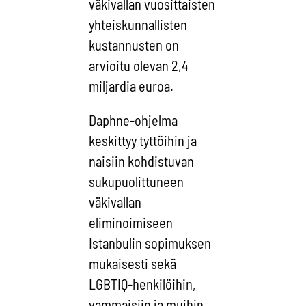
väkivallan vuosittaisten
yhteiskunnallisten
kustannusten on
arvioitu olevan 2,4
miljardia euroa.
Daphne-ohjelma
keskittyy tyttöihin ja
naisiin kohdistuvan
sukupuolittuneen
väkivallan
eliminoimiseen
Istanbulin sopimuksen
mukaisesti sekä
LGBTIQ-henkilöihin,
vammaisiin ja muihin