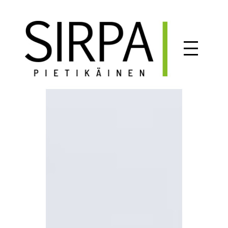
Siirry
sisältöön