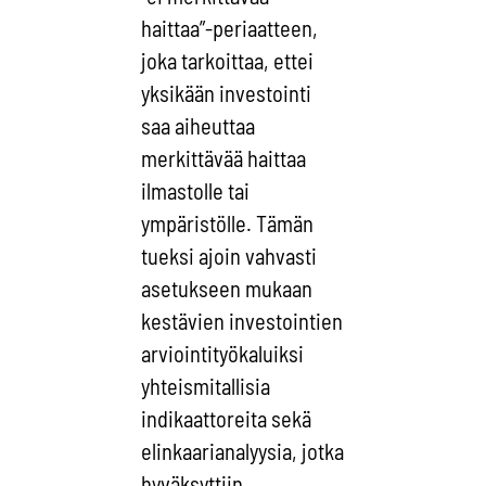
haittaa”-periaatteen,
joka tarkoittaa, ettei
yksikään investointi
saa aiheuttaa
merkittävää haittaa
ilmastolle tai
ympäristölle. Tämän
tueksi ajoin vahvasti
asetukseen mukaan
kestävien investointien
arviointityökaluiksi
yhteismitallisia
indikaattoreita sekä
elinkaarianalyysia, jotka
hyväksyttiin