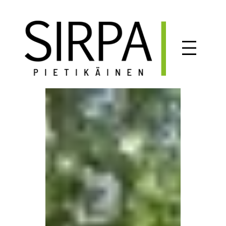
Siirry
sisältöön