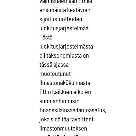
valmistelemaan EU:lle
ensimäistä kestävien
sijoitustuotteiden
luokitusjärjestelmää.
Tästä
luokitusjärjestelmästä
eli taksonomiasta on
tässä ajassa
muotoutunut
ilmastonäkökulmasta
EU:n kaikkien aikojen
kunnianhimoisin
finanssilainsäädäntöasetus,
joka sisältää tavoitteet
ilmastonmuutoksen