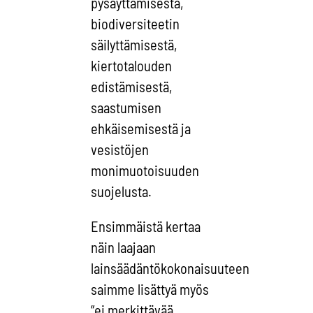
pysäyttämisestä,
biodiversiteetin
säilyttämisestä,
kiertotalouden
edistämisestä,
saastumisen
ehkäisemisestä ja
vesistöjen
monimuotoisuuden
suojelusta.
Ensimmäistä kertaa
näin laajaan
lainsäädäntökokonaisuuteen
saimme lisättyä myös
”ei merkittävää