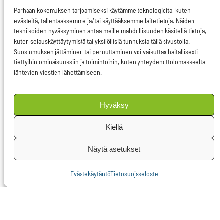
tehtävänä on
Parhaan kokemuksen tarjoamiseksi käytämme teknologioita, kuten
nimenomaan estää
evästeitä, tallentaaksemme ja/tai käyttääksemme laitetietoja. Näiden
tekniikoiden hyväksyminen antaa meille mahdollisuuden käsitellä tietoja,
mahdollista viherpesua
kuten selauskäyttäytymistä tai yksilöllisiä tunnuksia tällä sivustolla.
asettamalla
Suostumuksen jättäminen tai peruuttaminen voi vaikuttaa haitallisesti
tiettyihin ominaisuuksiin ja toimintoihin, kuten yhteydenottolomakkeelta
tiedeperusteiset
lähtevien viestien lähettämiseen.
raamit sille, mitä
voimme kutsua
Hyväksy
ympäristöystävälliseksi.
Komissio taipui
Kiellä
loppumetreillä
Näytä asetukset
lieventämään
kriteerejä tiettyjä aloja
Evästekäytäntö
Tietosuojaseloste
koskien, unohtaen näin
ykköstason
sitoutumisen