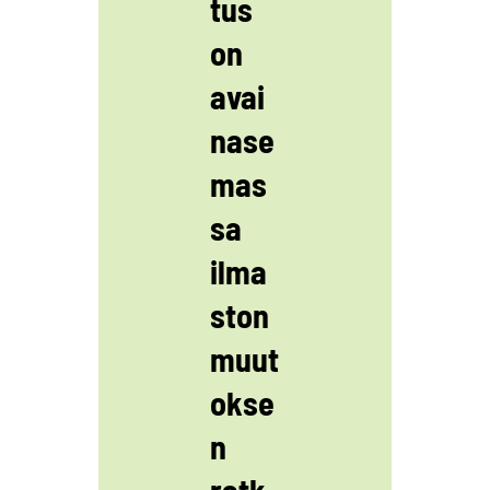
tus
on
avai
nase
mas
sa
ilma
ston
muut
okse
n
ratk