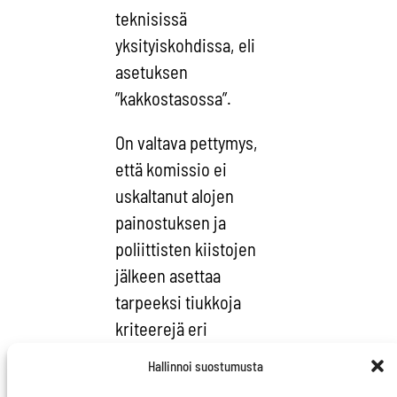
teknisissä
yksityiskohdissa, eli
asetuksen
”kakkostasossa”.
On valtava pettymys,
että komissio ei
uskaltanut alojen
painostuksen ja
poliittisten kiistojen
jälkeen asettaa
tarpeeksi tiukkoja
kriteerejä eri
energiantuotantomuodoille.
Hallinnoi suostumusta
Taksonomian