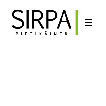
Siirry
sisältöön