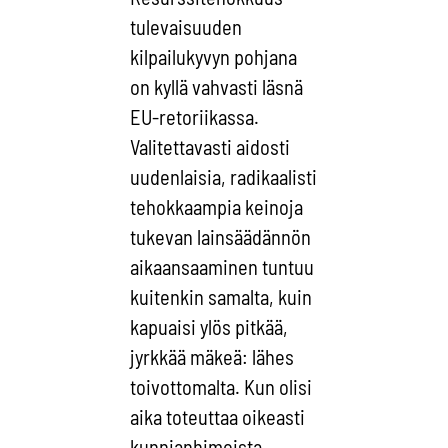
tulevaisuuden
kilpailukyvyn pohjana
on kyllä vahvasti läsnä
EU-retoriikassa.
Valitettavasti aidosti
uudenlaisia, radikaalisti
tehokkaampia keinoja
tukevan lainsäädännön
aikaansaaminen tuntuu
kuitenkin samalta, kuin
kapuaisi ylös pitkää,
jyrkkää mäkeä: lähes
toivottomalta. Kun olisi
aika toteuttaa oikeasti
kunnianhimoista