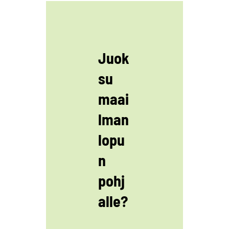
Juok
su
maai
lman
lopu
n
pohj
alle?