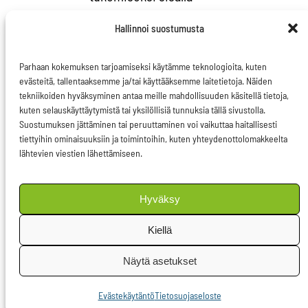
juurikaan konkreettisia
Hallinnoi suostumusta
esityksiä siitä, miten
lainsäädäntöä pitäisi ja
Parhaan kokemuksen tarjoamiseksi käytämme teknologioita, kuten
voidaan muuttaa.
evästeitä, tallentaaksemme ja/tai käyttääksemme laitetietoja. Näiden
tekniikoiden hyväksyminen antaa meille mahdollisuuden käsitellä tietoja,
Toisaalta kiitellään
kuten selauskäyttäytymistä tai yksilöllisiä tunnuksia tällä sivustolla.
komission esityksiä
Suostumuksen jättäminen tai peruuttaminen voi vaikuttaa haitallisesti
raaka-ainediplomatian
tiettyihin ominaisuuksiin ja toimintoihin, kuten yhteydenottolomakkeelta
lähtevien viestien lähettämiseen.
aktivoimisesta.
Sekä EU:n että muiden
Hyväksy
maiden ja alueiden
Kiellä
politiikasta paistaa
hyvinkin selkeästi se,
Näytä asetukset
että yhä kiihtyvää
Evästekäytäntö
Tietosuojaseloste
vauhtia hupenevien