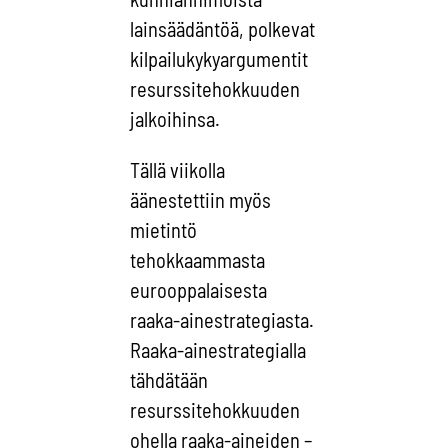
lainsäädäntöä, polkevat
kilpailukykyargumentit
resurssitehokkuuden
jalkoihinsa.
Tällä viikolla
äänestettiin myös
mietintö
tehokkaammasta
eurooppalaisesta
raaka-ainestrategiasta.
Raaka-ainestrategialla
tähdätään
resurssitehokkuuden
ohella raaka-aineiden –