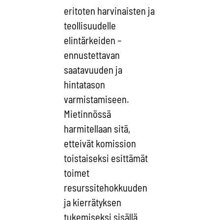
eritoten harvinaisten ja
teollisuudelle
elintärkeiden –
ennustettavan
saatavuuden ja
hintatason
varmistamiseen.
Mietinnössä
harmitellaan sitä,
etteivät komission
toistaiseksi esittämät
toimet
resurssitehokkuuden
ja kierrätyksen
tukemiseksi sisällä