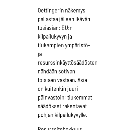
Oettingerin näkemys
paljastaa jälleen ikävän
tosiasian: EU:n
kilpailukyvyn ja
tiukempien ympäristö-
ja
resurssinkäyttösäädösten
nähdään sotivan
toisiaan vastaan. Asia
on kuitenkin juuri
päinvastoin: tiukemmat
säädökset rakentavat
pohjan kilpailukyvylle.
Resurssitehokkuus