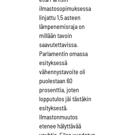
ilmastosopimuksessa
linjattu 1,5 asteen
lämpenemisraja on
millään tavoin
saavutettavissa.
Parlamentin omassa
esityksessä
vähennystavoite oli
puolestaan 60
prosenttia, joten
lopputulos jäi tästäkin
esityksestä.
Ilmastonmuutos
etenee hälyttävää
vauhtia. Eilen vuodetun