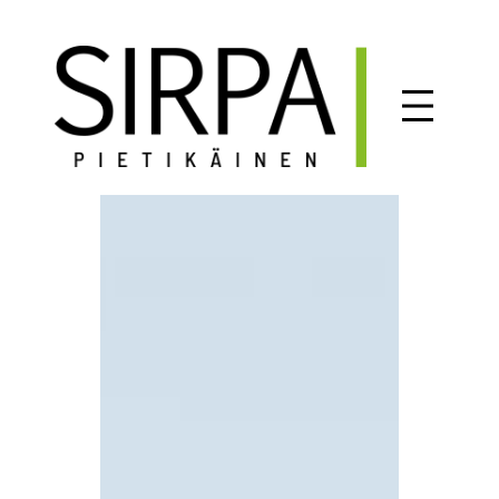
Siirry
sisältöön