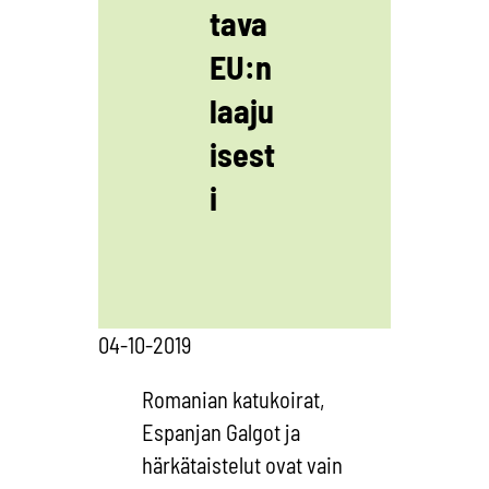
tava
EU:n
laaju
isest
i
04-10-2019
Romanian katukoirat,
Espanjan Galgot ja
härkätaistelut ovat vain