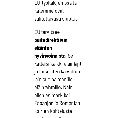
EU-työkalujen osalta
kätemme ovat
valitettavasti sidotut.
EU tarvitsee
puitedirektiivin
eläinten
hyvinvoinnista
. Se
kattaisi kaikki eläinlajit
ja toisi siten kaivattua
lain suojaa monille
eläinryhmille. Näin
ollen esimerkiksi
Espanjan ja Romanian
koirien kohtelusta