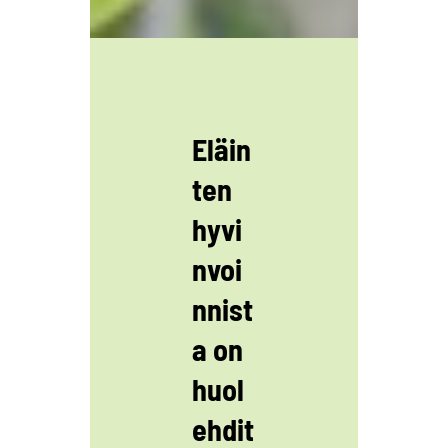
Eläin
ten
hyvi
nvoi
nnist
a on
huol
ehdit