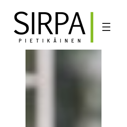
Siirry
sisältöön