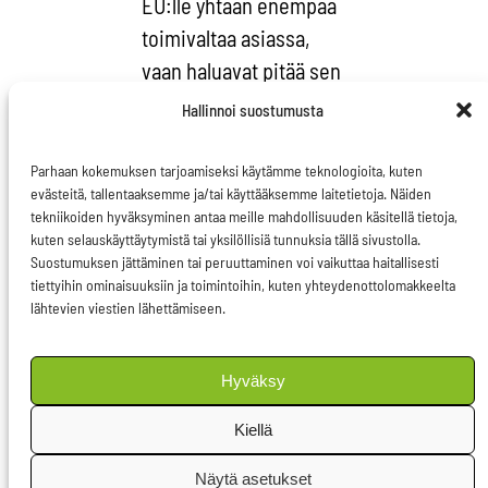
EU:lle yhtään enempää
toimivaltaa asiassa,
vaan haluavat pitää sen
ennemmin itsellään.
Hallinnoi suostumusta
Nämä ovat pitkiä
Parhaan kokemuksen tarjoamiseksi käytämme teknologioita, kuten
prosesseja eivätkä tuo
evästeitä, tallentaaksemme ja/tai käyttääksemme laitetietoja. Näiden
tekniikoiden hyväksyminen antaa meille mahdollisuuden käsitellä tietoja,
tilanteeseen helpotusta
kuten selauskäyttäytymistä tai yksilöllisiä tunnuksia tällä sivustolla.
nopealla aikataululla.
Suostumuksen jättäminen tai peruuttaminen voi vaikuttaa haitallisesti
tiettyihin ominaisuuksiin ja toimintoihin, kuten yhteydenottolomakkeelta
Sillä välin asioiden
lähtevien viestien lähettämiseen.
näkyväksi teko,
poliittinen vuoropuhelu
Hyväksy
maan johdon kanssa ja
ruohonjuurivaikuttaminen
Kiellä
ovat parhaita keinoja
Näytä asetukset
tilanteen