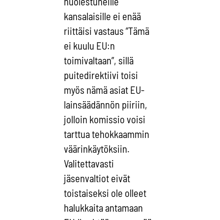
huolestuneille
kansalaisille ei enää
riittäisi vastaus ”Tämä
ei kuulu EU:n
toimivaltaan”, sillä
puitedirektiivi toisi
myös nämä asiat EU-
lainsäädännön piiriin,
jolloin komissio voisi
tarttua tehokkaammin
väärinkäytöksiin.
Valitettavasti
jäsenvaltiot eivät
toistaiseksi ole olleet
halukkaita antamaan