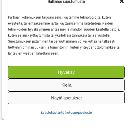
Hallinnoi suostumusta
tilanteisiin välittömästi.
Metsäpaloissa on nyt jo
Parhaan kokemuksen tarjoamiseksi käytämme teknologioita, kuten
evästeitä, tallentaaksemme ja/tai käyttääksemme laitetietoja. Näiden
tuhoutunut Itävaltaa
tekniikoiden hyväksyminen antaa meille mahdollisuuden käsitellä tietoja,
isompi alue.
kuten selauskäyttäytymistä tai yksilöllisiä tunnuksia tällä sivustolla.
Suostumuksen jättäminen tai peruuttaminen voi vaikuttaa haitallisesti
Arvioiden mukaan
tiettyihin ominaisuuksiin ja toimintoihin, kuten yhteydenottolomakkeelta
lähtevien viestien lähettämiseen.
paloilla on vaikutusta
jopa 480 miljoonasta
miljardiin eläimeen.
Hyväksy
Eläimiä on kuollut ja
Kiellä
monien elinalueet ovat
hävinneet. Eläimillä ei
Näytä asetukset
ole enää pesäpaikkoja
Evästekäytäntö
Tietosuojaseloste
eikä ruokaa. Ainakin 25
000 koalaa on kuollut ja