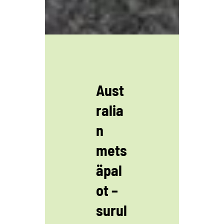
Aust
ralia
n
mets
äpal
ot –
surul