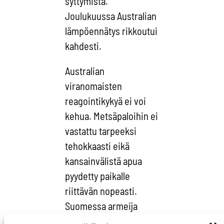
syttymistä.
Joulukuussa Australian
lämpöennätys rikkoutui
kahdesti.
Australian
viranomaisten
reagointikykyä ei voi
kehua. Metsäpaloihin ei
vastattu tarpeeksi
tehokkaasti eikä
kansainvälistä apua
pyydetty paikalle
riittävän nopeasti.
Suomessa armeija
puuttuu vastaaviin