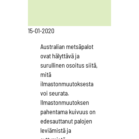
15-01-2020
Australian metsäpalot
ovat hälyttävä ja
surullinen osoitus siitä,
mitä
ilmastonmuutoksesta
voi seurata.
Ilmastonmuutoksen
pahentama kuivuus on
edesauttanut palojen
leviämistä ja