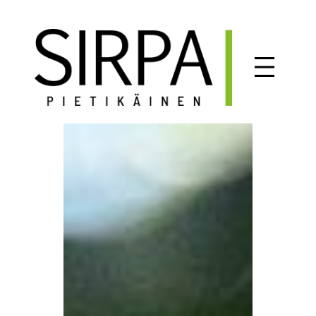
Siirry
sisältöön