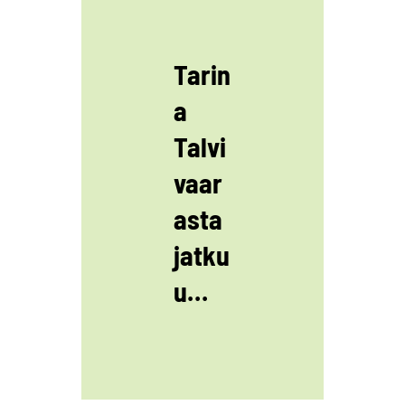
Tarin
a
Talvi
vaar
asta
jatku
u…