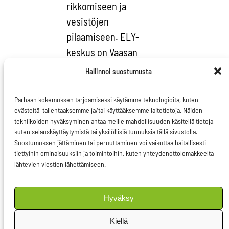
rikkomiseen ja
vesistöjen
pilaamiseen. ELY-
keskus on Vaasan
hallinto-oikeuden
Hallinnoi suostumusta
maaliskuisen ratkaisun
mukaan toiminut tältä
Parhaan kokemuksen tarjoamiseksi käytämme teknologioita, kuten
evästeitä, tallentaaksemme ja/tai käyttääksemme laitetietoja. Näiden
osin lainvastaisesti.
tekniikoiden hyväksyminen antaa meille mahdollisuuden käsitellä tietoja,
kuten selauskäyttäytymistä tai yksilöllisiä tunnuksia tällä sivustolla.
Ensisijassa yritys itse
Suostumuksen jättäminen tai peruuttaminen voi vaikuttaa haitallisesti
on vastuussa siitä, että
tiettyihin ominaisuuksiin ja toimintoihin, kuten yhteydenottolomakkeelta
lähtevien viestien lähettämiseen.
se suunnittelee
toimintansa lain
Hyväksy
vaatimusten
mukaiseksi. Talvivaara
Kiellä