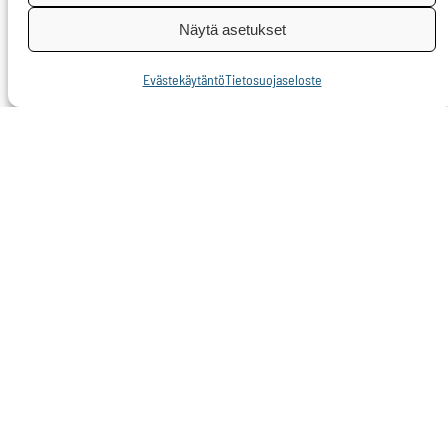
ilmoitti eilen
Näytä asetukset
peruuttavansa
lomautuksia ja
Evästekäytäntö
Tietosuojaseloste
käynnistävänsä
piakkoin malmin
louhinnan. Nähtäväksi
jää, onko tämä hyvä vai
huono uutinen.
Toisaalta kansalaisten
pitää voida luottaa
siihen, että
viranomaiset hoitavat
tehtävänsä
lainmukaisesti. Tämä
luottamus on joutunut