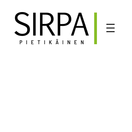
Siirry
sisältöön