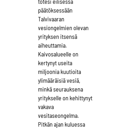
totesi eilisessä
päätöksessään
Talvivaaran
vesiongelmien olevan
yrityksen itsensä
aiheuttamia.
Kaivosalueelle on
kertynyt useita
miljoonia kuutioita
ylimääräisiä vesiä,
minkä seurauksena
yritykselle on kehittynyt
vakava
vesitaseongelma.
Pitkän ajan kuluessa