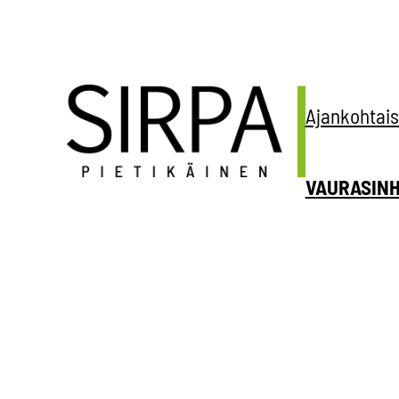
Siirry
sisältöön
Ajankohtais
VAURAS
IN