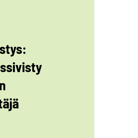
istys:
issivisty
n
täjä