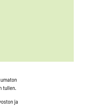
kumaton
 tullen.
voston ja