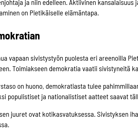
johtaja ja niin edelleen. Aktiivinen kansalaisuus j
aminen on Pietikäiselle elämäntapa.
emokratian
a vapaan sivistystyön puolesta eri areenoilla Pie
en. Toimiakseen demokratia vaatii sivistyneitä ka
ystaso on huono, demokratiasta tulee pahimmillaa
 populistiset ja nationalistiset aatteet saavat täll
ksen juuret ovat kotikasvatuksessa. Sivistyksen ih
ssa.