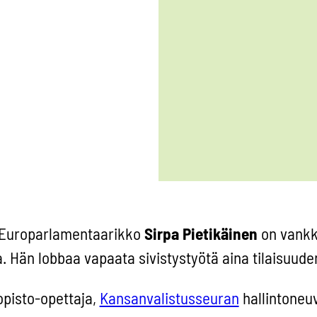
Europarlamentaarikko
Sirpa Pietikäinen
on vank
. Hän lobbaa vapaata sivistystyötä aina tilaisuuden
opisto-opettaja,
Kansanvalistusseuran
hallintoneu