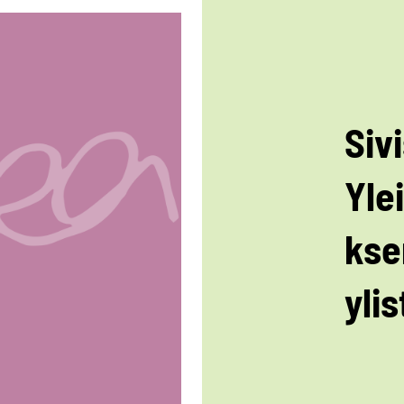
Siv
Yle
kse
ylis