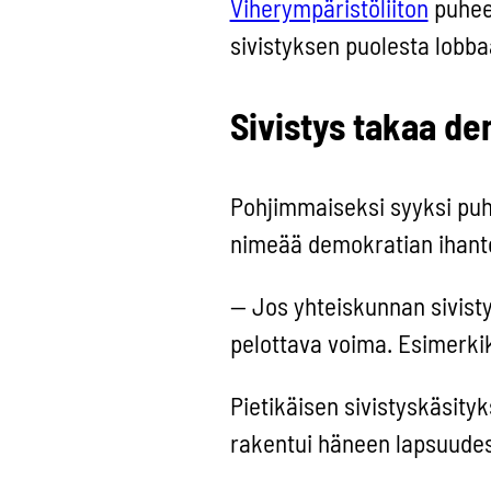
Viherympäristöliiton
puheen
sivistyksen puolesta lobba
Sivistys takaa d
Pohjimmaiseksi syyksi puhu
nimeää demokratian ihante
— Jos yhteiskunnan sivist
pelottava voima. Esimerkiksi
Pietikäisen sivistyskäsity
rakentui häneen lapsuude