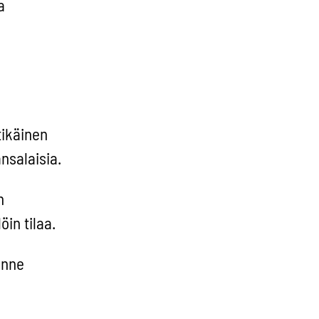
a
tikäinen
nsalaisia.
n
öin tilaa.
anne