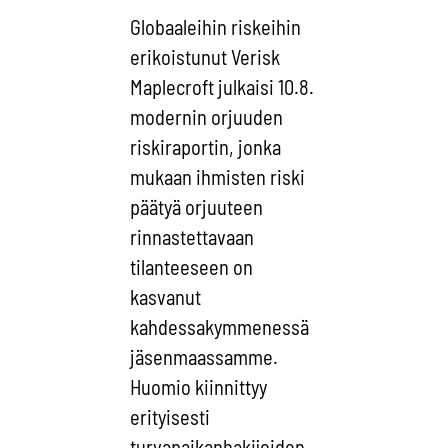
Globaaleihin riskeihin
erikoistunut Verisk
Maplecroft julkaisi 10.8.
modernin orjuuden
riskiraportin, jonka
mukaan ihmisten riski
päätyä orjuuteen
rinnastettavaan
tilanteeseen on
kasvanut
kahdessakymmenessä
jäsenmaassamme.
Huomio kiinnittyy
erityisesti
turvapaikanhakijoiden