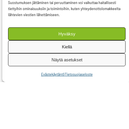
Suostumuksen jättäminen tai peruuttaminen voi vaikuttaa haitallisesti
löydy moderniin
tiettyihin ominaisuuksiin ja toimintoihin, kuten yhteydenottolomakkeelta
ihmiskauppaan
lähtevien viestien lähettämiseen.
puuttumiseksi. Tänä
päivänä ihmiskaupan
Hyväksy
uhri ei useinkaan saa
Kiellä
pysyvää oleskelulupaa
Euroopan alueella, vaan
Näytä asetukset
hänet palautetaan
kotimaahansa.
Evästekäytäntö
Tietosuojaseloste
Erilaisen
kunniakäsityksen
vuoksi uhrin alttius
ihmiskauppaan kasvaa
ja nämä Euroopasta
palautetut uhrit