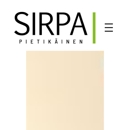
Siirry
sisältöön