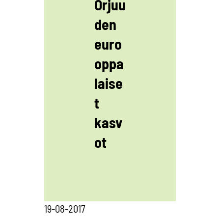
Orjuu
den
euro
oppa
laise
t
kasv
ot
19-08-2017