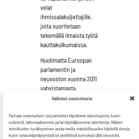
velat
ihmissalakuljettajille,
joita suoritetaan
tekemällä ilmaista työtä
kauttakulkumaissa.
Huolimatta Euroopan
parlamentin ja
neuvoston vuonna 2011
vahvistamasta
direktiivistä
Hallinnoi suostumusta
ihmiskaupan
ehkäisemisestä ja
Parhaan kokemuksen tarjoamiseksi käytämme teknologioita, kuten
evästeitä, tallentaaksemme ja/tai käyttääksemme laitetietoja. Näiden
torjumisesta, yhteistä
tekniikoiden hyväksyminen antaa meille mahdollisuuden käsitellä tietoja,
poliittista tahtotilaa ei
kuten selauskäyttäytymistä tai yksilöllisiä tunnuksia tällä sivustolla.