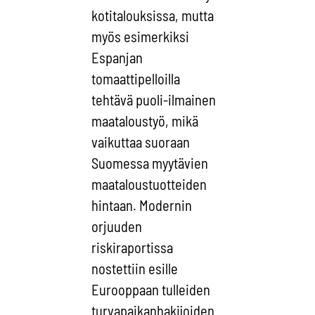
kotitalouksissa, mutta
myös esimerkiksi
Espanjan
tomaattipelloilla
tehtävä puoli-ilmainen
maataloustyö, mikä
vaikuttaa suoraan
Suomessa myytävien
maataloustuotteiden
hintaan. Modernin
orjuuden
riskiraportissa
nostettiin esille
Eurooppaan tulleiden
turvapaikanhakijoiden