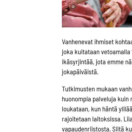
Vanhenevat ihmiset kohtaava
joka kuitataan vetoamalla ”
ikäsyrjintää, jota emme nä
jokapäiväistä.
Tutkimusten mukaan vanhe
huonompia palveluja kuin
loukataan, kun häntä ylilä
rajoitetaan laitoksissa. L
vapaudenriistosta. Siitä k