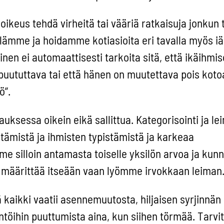
oikeus tehdä virheitä tai vääriä ratkaisuja jonkun 
lämme ja hoidamme kotiasioita eri tavalla myös i
nen ei automaattisesti tarkoita sitä, että ikäihmi
 puututtava tai että hänen on muutettava pois koto
ö”.
auksessa oikein eikä sallittua. Kategorisointi ja 
stämistä ja ihmisten typistämistä ja karkeaa
 silloin antamasta toiselle yksilön arvoa ja kunni
määrittää itseään vaan lyömme irvokkaan leiman
aikki vaatii asennemuutosta, hiljaisen syrjinnän
töihin puuttumista aina, kun siihen törmää. Tarv