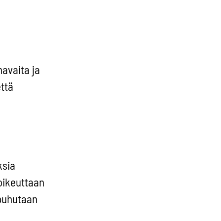
havaita ja
että
ksia
oikeuttaan
 puhutaan