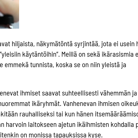
t hiljaista, näkymätöntä syrjintää, jota ei usein 
yleisiin käytäntöihin”. Meillä on sekä ikärasismia 
e emmekä tunnista, koska se on niin yleistä ja
nevat ihmiset saavat suhteellisesti vähemmän ja
 nuoremmat ikäryhmät. Vanhenevan ihmisen oikeu
äkitään rauhalliseksi tai kun hänen itsemääräämis
iian harvoin laitokseen ajetun ikäihmisten kohdalla
uitenkin on monissa tapauksissa kyse.