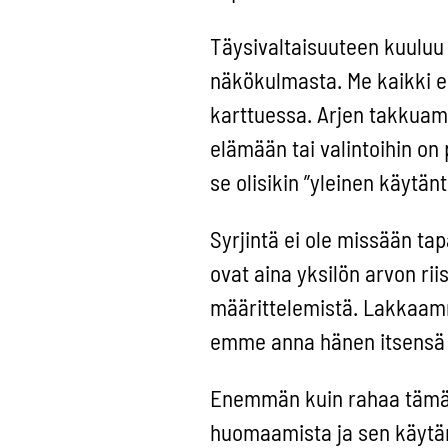
Täysivaltaisuuteen kuuluu 
näkökulmasta. Me kaikki e
karttuessa. Arjen takkuami
elämään tai valintoihin on
se olisikin ”yleinen käytänt
Syrjintä ei ole missään tap
ovat aina yksilön arvon rii
määrittelemistä. Lakkaamme
emme anna hänen itsensä 
Enemmän kuin rahaa tämä k
huomaamista ja sen käytän