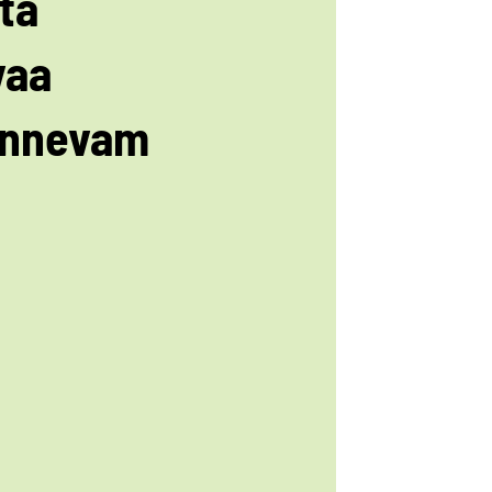
tä
vaa
ennevam