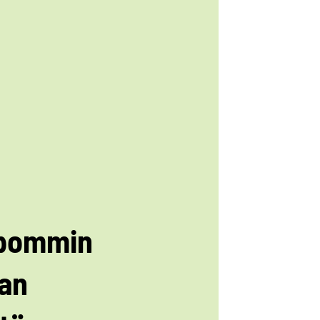
pommin
aan