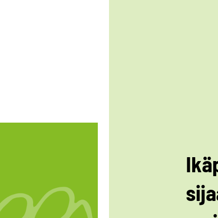
Ikä
sij