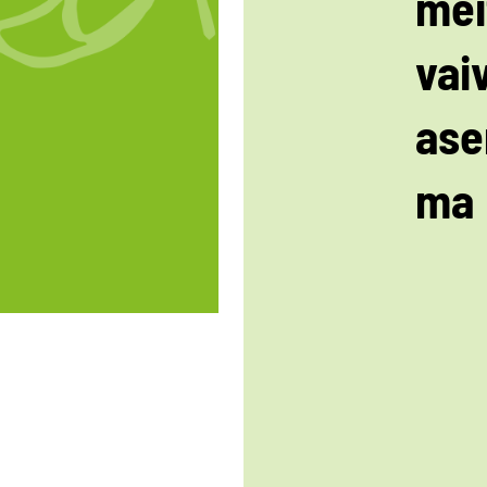
mei
vai
as
ma