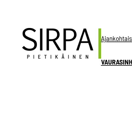
Siirry
sisältöön
Ajankohtais
VAURAS
IN