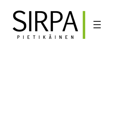
Siirry
sisältöön