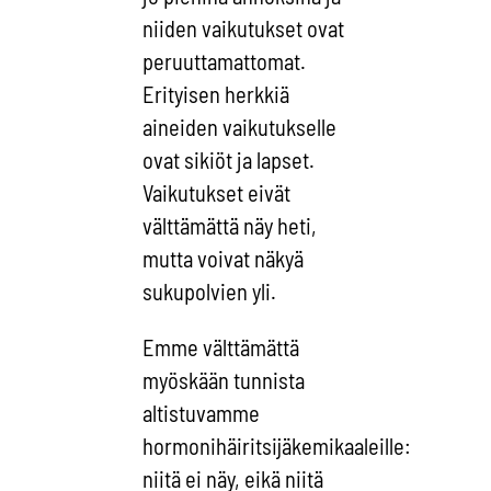
niiden vaikutukset ovat
peruuttamattomat.
Erityisen herkkiä
aineiden vaikutukselle
ovat sikiöt ja lapset.
Vaikutukset eivät
välttämättä näy heti,
mutta voivat näkyä
sukupolvien yli.
Emme välttämättä
myöskään tunnista
altistuvamme
hormonihäiritsijäkemikaaleille:
niitä ei näy, eikä niitä