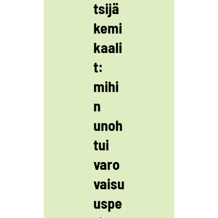
tsijä
kemi
kaali
t:
mihi
n
unoh
tui
varo
vaisu
uspe