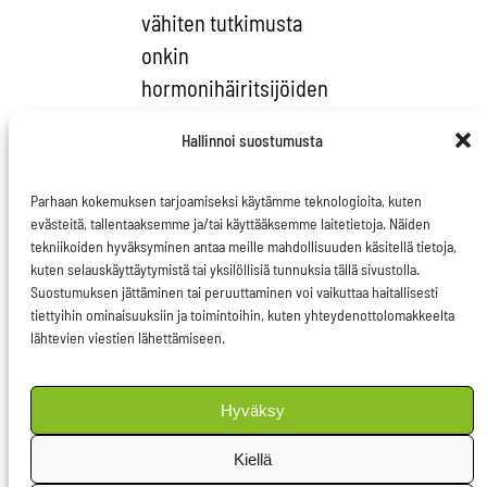
vähiten tutkimusta
onkin
hormonihäiritsijöiden
yhteisvaikutuksesta.
Hallinnoi suostumusta
EU:ssa on jo pitkään
Parhaan kokemuksen tarjoamiseksi käytämme teknologioita, kuten
vaadittu kriteereitä
evästeitä, tallentaaksemme ja/tai käyttääksemme laitetietoja. Näiden
hormonihäiritsijäkemikaalien
tekniikoiden hyväksyminen antaa meille mahdollisuuden käsitellä tietoja,
kuten selauskäyttäytymistä tai yksilöllisiä tunnuksia tällä sivustolla.
identifioimiseksi. Tämä
Suostumuksen jättäminen tai peruuttaminen voi vaikuttaa haitallisesti
auttaisi kemikaalien
tiettyihin ominaisuuksiin ja toimintoihin, kuten yhteydenottolomakkeelta
säätelytä ja
lähtevien viestien lähettämiseen.
rajoittamista.
Hyväksy
Monen vuoden
valmistelun jälkeen
Kiellä