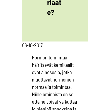
riaat
e?
06-10-2017
Hormonitoimintaa
häiritsevät kemikaalit
ovat ainesosia, jotka
muuttavat hormonien
normaalia toimintaa.
Niille ominaista on se,
että ne voivat vaikuttaa
jo pieninä annoksina ja