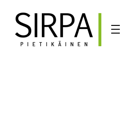
Siirry
sisältöön