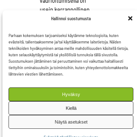
vaurioitumisella on
usein kerrannollinen
vaikutus: ”Esimerkiksi
Hallinnoi suostumusta
yli puolet maailman
Parhaan kokemuksen tarjoamiseksi käytämme teknologioita, kuten
kosteikoista sijaitsee
evästeitä, tallentaaksemme ja/tai käyttääksemme laitetietoja. Näiden
arktisilla alueilla ja
tekniikoiden hyväksyminen antaa meille mahdollisuuden käsitellä tietoja,
näillä kosteikoilla on
kuten selauskäyttäytymistä tai yksilöllisiä tunnuksia tällä sivustolla.
Suostumuksen jättäminen tai peruuttaminen voi vaikuttaa haitallisesti
keskeinen merkitys
tiettyihin ominaisuuksiin ja toimintoihin, kuten yhteydenottolomakkeelta
veden puhdistamisen
lähtevien viestien lähettämiseen.
kannalta. Arktiset
alueet ovat myös
Hyväksy
keskeisessä roolissa
Kiellä
monien kalakantojen
kestävyyden ja koko
Näytä asetukset
maapallon luonnon