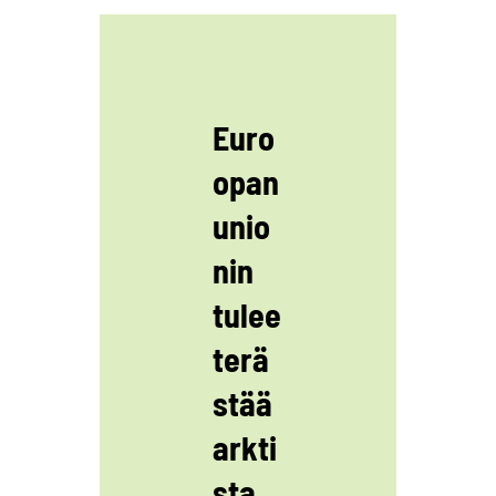
Euro
opan
unio
nin
tulee
terä
stää
arkti
sta