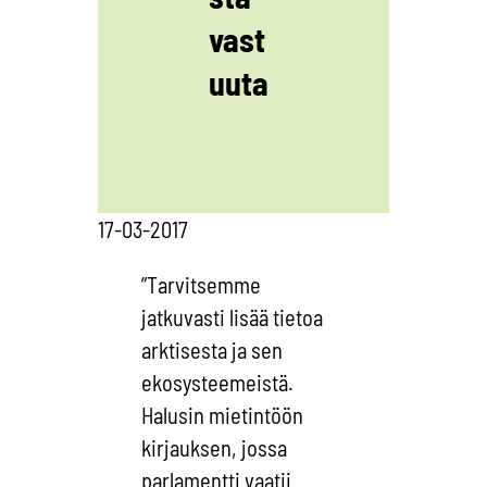
vast
uuta
17-03-2017
”Tarvitsemme
jatkuvasti lisää tietoa
arktisesta ja sen
ekosysteemeistä.
Halusin mietintöön
kirjauksen, jossa
parlamentti vaatii