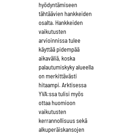
hyödyntämiseen
tähtäävien hankkeiden
osalta. Hankkeiden
vaikutusten
arvioinnissa tulee
käyttää pidempää
aikaväliä, koska
palautumiskyky alueella
on merkittävästi
hitaampi. Arktisessa
YVA:ssa tulisi myös
ottaa huomioon
vaikutusten
kerrannollisuus sekä
alkuperäiskansojen