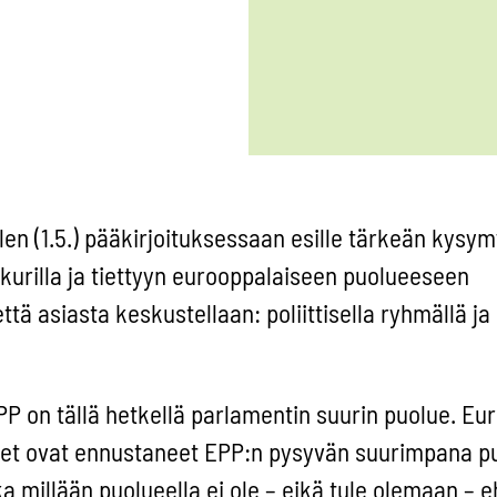
len (1.5.) pääkirjoituksessaan esille tärkeän kysy
kurilla ja tiettyyn eurooppalaiseen puolueeseen
ttä asiasta keskustellaan: poliittisella ryhmällä ja
 on tällä hetkellä parlamentin suurin puolue. Eu
onet ovat ennustaneet EPP:n pysyvän suurimpana 
a millään puolueella ei ole – eikä tule olemaan – 