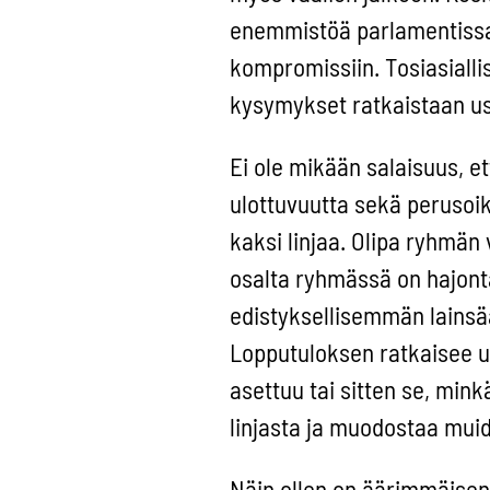
enemmistöä parlamentissa,
kompromissiin. Tosiasialli
kysymykset ratkaistaan us
Ei ole mikään salaisuus, et
ulottuvuutta sekä perusoi
kaksi linjaa. Olipa ryhmän
osalta ryhmässä on hajont
edistyksellisemmän lainsä
Lopputuloksen ratkaisee u
asettuu tai sitten se, min
linjasta ja muodostaa mu
Näin ollen on äärimmäisen