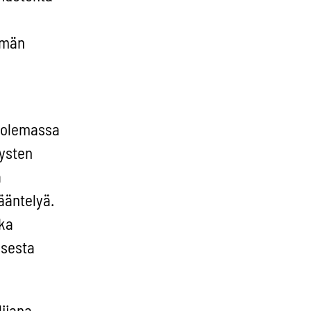
ämän
ä olemassa
mysten
ä
ääntelyä.
aka
isesta
ijana