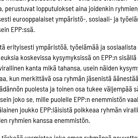
 perustuvat lopputulokset aina joidenkin ryhmien
sesti eurooppalaiset ympäristö-, sosiaali- ja työel
ein EPP:ssä.
tä erityisesti ympäristöä, työelämää ja sosiaalista
keuksia koskevissa kysymyksissä on EPP:n sisäll
 virallinen kanta mikä tahansa, usein näiden kysy
aa, kun merkittävä osa ryhmän jäsenistä äänestä
ädännön puolesta ja toinen osa tukee väljempää s
sein joko se, mille puolelle EPP:n enemmistön va
kälainen joukko EPP:läisistä poikkeaa ryhmän virall
iden ryhmien kanssa enemmistön.
 tärkeää varmistaa joko oman ryhmänsä neuvottel