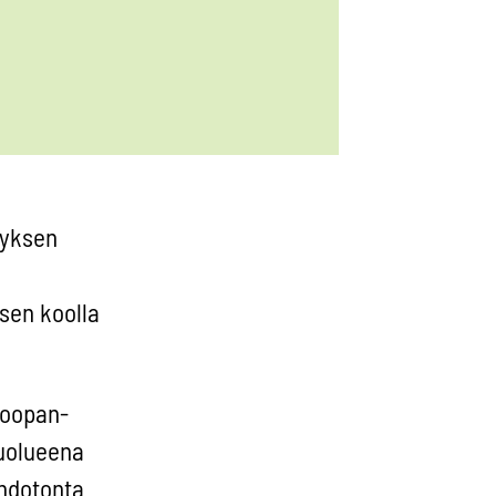
myksen
 sen koolla
roopan-
puolueena
ehdotonta