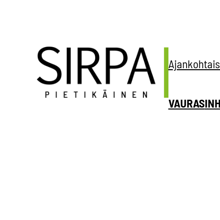
Siirry
sisältöön
Ajankohtais
VAURAS
IN