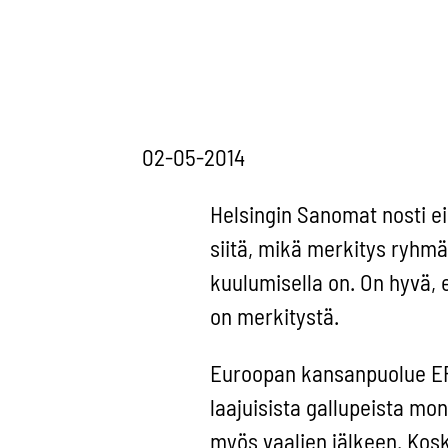
02-05-2014
Helsingin Sanomat nosti ei
siitä, mikä merkitys ryhmä
kuulumisella on. On hyvä, e
on merkitystä.
Euroopan kansanpuolue EPP
laajuisista gallupeista m
myös vaalien jälkeen. Kosk