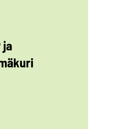
 ja
mäkuri