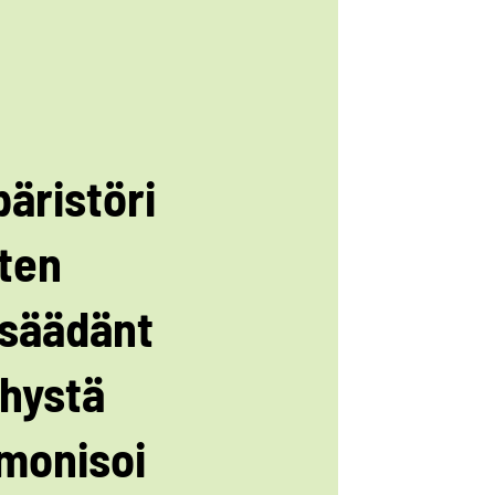
äristöri
ten
nsäädänt
hystä
monisoi