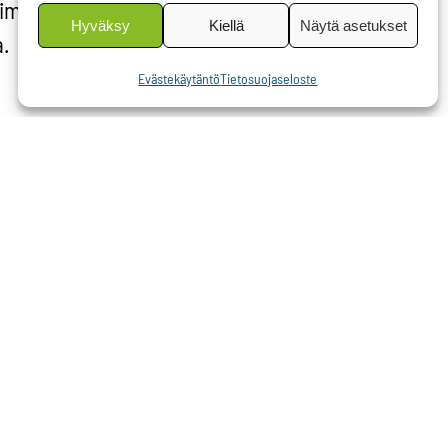
imia,
Hyväksy
Kiellä
Näytä asetukset
.
Evästekäytäntö
Tietosuojaseloste
inta- ja
 ja
a- ja