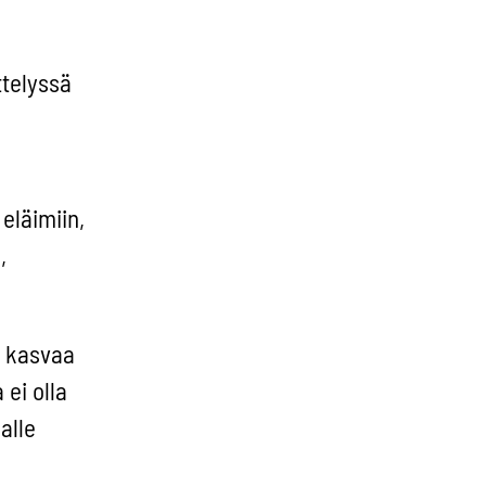
telyssä
eläimiin,
,
a kasvaa
ei olla
alle