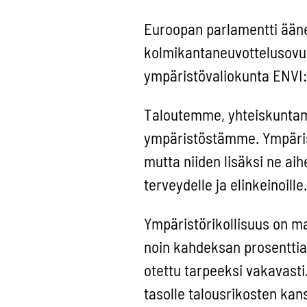
Euroopan parlamentti äänes
kolmikantaneuvottelusovun
ympäristövaliokunta ENVI:n
Taloutemme, yhteiskuntam
ympäristöstämme. Ympärist
mutta niiden lisäksi ne aih
terveydelle ja elinkeinoille.
Ympäristörikollisuus on ma
noin kahdeksan prosenttia 
otettu tarpeeksi vakavasti
tasolle talousrikosten kan