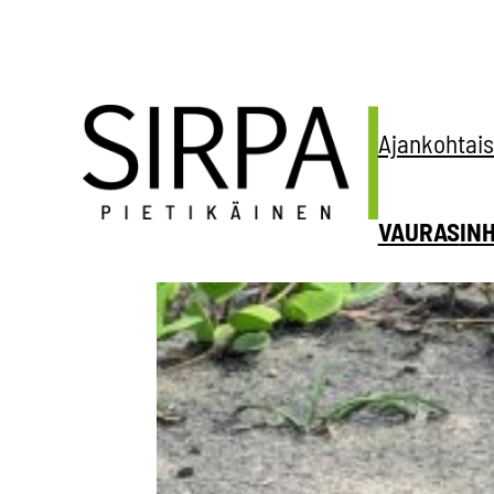
Siirry
sisältöön
Ajankohtais
VAURAS
IN