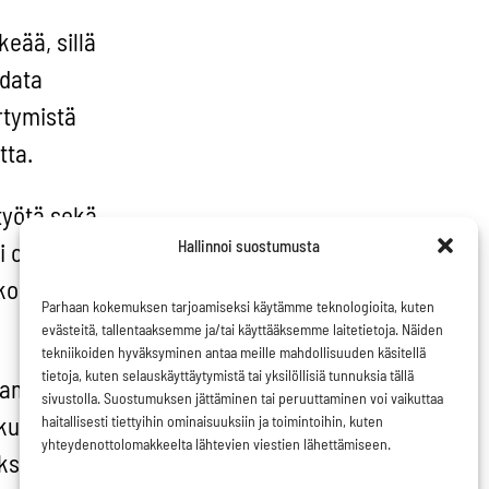
eää, sillä
udata
rtymistä
tta.
työtä sekä
Hallinnoi suostumusta
 olla
koksista,
Parhaan kokemuksen tarjoamiseksi käytämme teknologioita, kuten
evästeitä, tallentaaksemme ja/tai käyttääksemme laitetietoja. Näiden
tekniikoiden hyväksyminen antaa meille mahdollisuuden käsitellä
tietoja, kuten selauskäyttäytymistä tai yksilöllisiä tunnuksia tällä
aamista,
sivustolla. Suostumuksen jättäminen tai peruuttaminen voi vaikuttaa
 kuten
haitallisesti tiettyihin ominaisuuksiin ja toimintoihin, kuten
yhteydenottolomakkeelta lähtevien viestien lähettämiseen.
ksia.