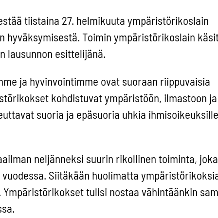
tää tiistaina 27. helmikuuta ympäristörikoslain
 hyväksymisestä. Toimin ympäristörikoslain käsit
 lausunnon esittelijänä.
me ja hyvinvointimme ovat suoraan riippuvaisia
örikokset kohdistuvat ympäristöön, ilmastoon ja 
euttavat suoria ja epäsuoria uhkia ihmisoikeuksille
ailman neljänneksi suurin rikollinen toiminta, jok
vuodessa. Siitäkään huolimatta ympäristörikoksia 
. Ympäristörikokset tulisi nostaa vähintäänkin sam
ssa.