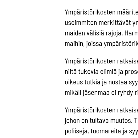
Ympäristörikosten määritel
useimmiten merkittävät ym
maiden välisiä rajoja. Har
maihin, joissa ympäristör
Ympäristörikosten ratkais
niitä tukevia elimiä ja pro
oikeus tutkia ja nostaa syy
mikäli jäsenmaa ei ryhdy ri
Ympäristörikosten ratkaise
johon on tultava muutos. T
poliiseja, tuomareita ja s