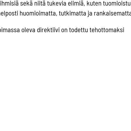
ihmisiä sekä niitä tukevia elimiä, kuten tuomioistu
elposti huomioimatta, tutkimatta ja rankaisematta
voimassa oleva direktiivi on todettu tehottomaksi
miseksi ja ongelmia on havaittu muun muassa tutk
a. Uudella lainsäädännöllä pyritään paremmin
istörikosten syntyä, suojelemaan ekosysteemejä
llistamaan ympäristörikosten tehokkaampi tutkint
plash
emykseni