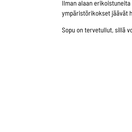
Ilman alaan erikoistuneita 
ympäristörikokset jäävät h
Sopu on tervetullut, sillä 
ympäristörikosten ehkäise
syytetoimien tehokkuudess
ennaltaehkäisemään ympär
ihmisterveyttä sekä mahdo
syytetoiminta.
Kuva: John Cameron / Uns
Tuoreimmat näk