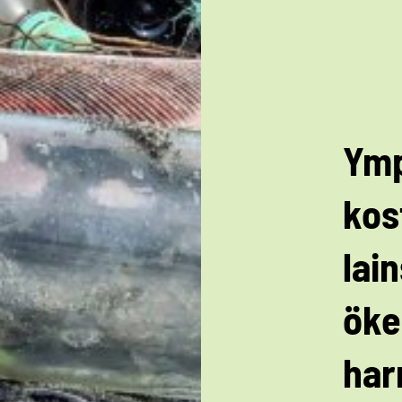
Ymp
kos
lai
öke
har