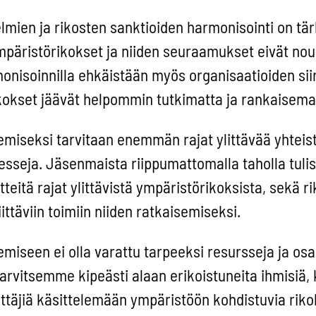
mien ja rikosten sanktioiden harmonisointi on tärk
päristörikokset ja niiden seuraamukset eivät no
monisoinnilla ehkäistään myös organisaatioiden sii
ikokset jäävät helpommin tutkimatta ja rankaisema
emiseksi tarvitaan enemmän rajat ylittävää yhteis
sesseja. Jäsenmaista riippumattomalla taholla tulisi
tteitä rajat ylittävistä ympäristörikoksista, sekä ri
ittäviin toimiin niiden ratkaisemiseksi.
miseen ei olla varattu tarpeeksi resursseja ja os
arvitsemme kipeästi alaan erikoistuneita ihmisiä,
yyttäjiä käsittelemään ympäristöön kohdistuvia riko