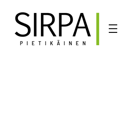
Siirry
sisältöön