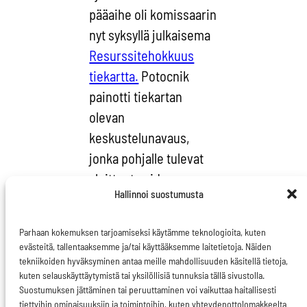
pääaihe oli komissaarin
nyt syksyllä julkaisema
Resurssitehokkuus
tiekartta.
Potocnik
painotti tiekartan
olevan
keskustelunavaus,
jonka pohjalle tulevat
aloitteet voidaan
Hallinnoi suostumusta
rakentaa
johdonmukaisesti.
Parhaan kokemuksen tarjoamiseksi käytämme teknologioita, kuten
Aloitteita on
evästeitä, tallentaaksemme ja/tai käyttääksemme laitetietoja. Näiden
odotettavissa mm.
tekniikoiden hyväksyminen antaa meille mahdollisuuden käsitellä tietoja,
kuten selauskäyttäytymistä tai yksilöllisiä tunnuksia tällä sivustolla.
resurssi-
Suostumuksen jättäminen tai peruuttaminen voi vaikuttaa haitallisesti
indikaattoreiden osalta,
tiettyihin ominaisuuksiin ja toimintoihin, kuten yhteydenottolomakkeelta