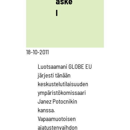
aske
l
18-10-2011
Luotsaamani GLOBE EU
järjesti tänään
keskustelutilaisuuden
ympäristökomissaari
Janez Potocnikin
kanssa.
Vapaamuotoisen
ajatustenvaihdon