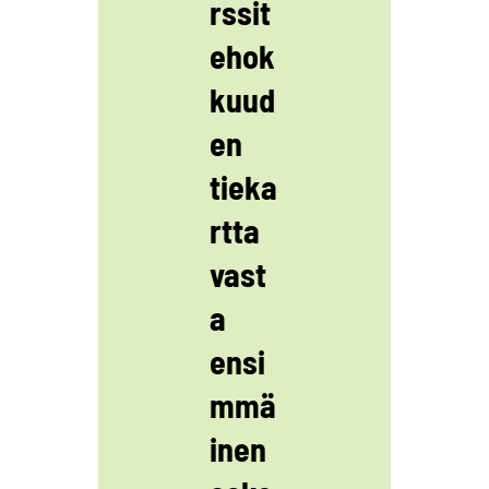
rssit
ehok
kuud
en
tieka
rtta
vast
a
ensi
mmä
inen