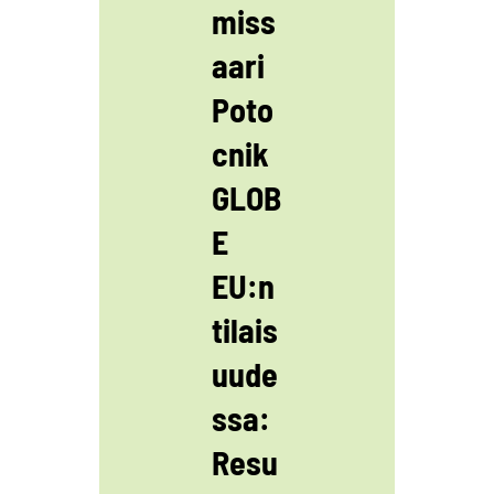
miss
aari
Poto
cnik
GLOB
E
EU:n
tilais
uude
ssa:
Resu