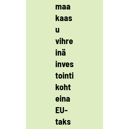
maa
kaas
u
vihre
inä
inves
tointi
koht
eina
EU-
taks