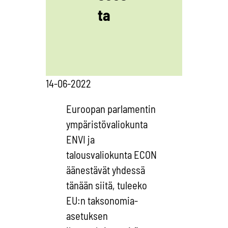
ta
14-06-2022
Euroopan parlamentin
ympäristövaliokunta
ENVI ja
talousvaliokunta ECON
äänestävät yhdessä
tänään siitä, tuleeko
EU:n taksonomia-
asetuksen