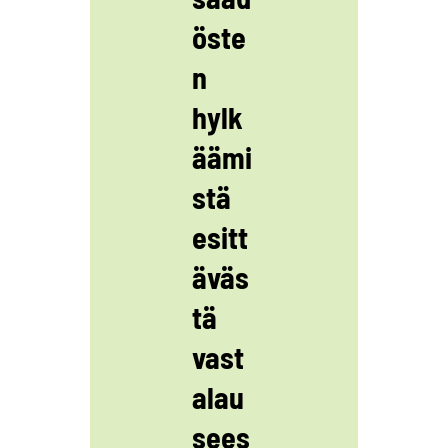
öste
n
hylk
äämi
stä
esitt
äväs
tä
vast
alau
sees