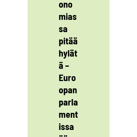
ono
mias
sa
pitää
hylät
ä –
Euro
opan
parla
ment
issa