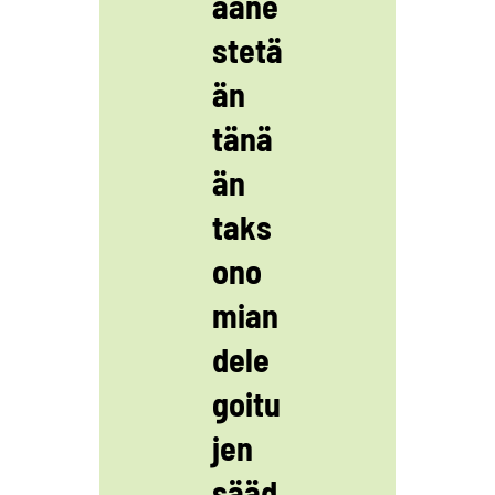
ääne
stetä
än
tänä
än
taks
ono
mian
dele
goitu
jen
sääd