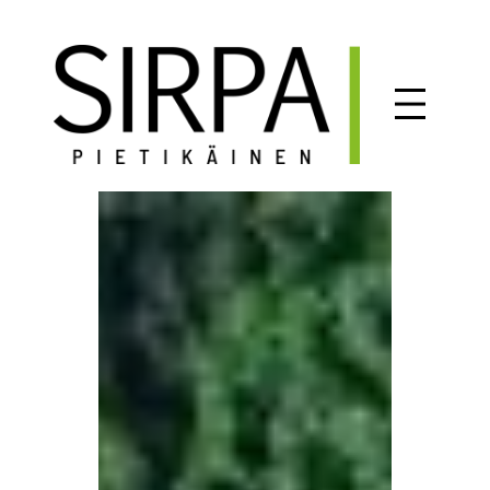
Siirry
sisältöön