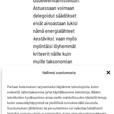
uudelleenvalmisteluun.
Astuessaan voimaan
delegoidut säädökset
eivät ainoastaan lukisi
nämä energialähteet
kestäviksi
, vaan myös
myöntäisi löyhemmät
kriteerit näille kuin
muille taksonomian
piirissä oleville
Hallinnoi suostumusta
energiamuodoille.
Esimerkiksi ajatus,
Parhaan kokemuksen tarjoamiseksi käytämme teknologioita, kuten
jonka mukaan
evästeitä, tallentaaksemme ja/tai käyttääksemme laitetietoja. Näiden
tekniikoiden hyväksyminen antaa meille mahdollisuuden käsitellä tietoja,
viimeistään vuonna
kuten selauskäyttäytymistä tai yksilöllisiä tunnuksia tällä sivustolla.
2040 venäläisille
Suostumuksen jättäminen tai peruuttaminen voi vaikuttaa haitallisesti
tiettyihin ominaisuuksiin ja toimintoihin, kuten yhteydenottolomakkeelta