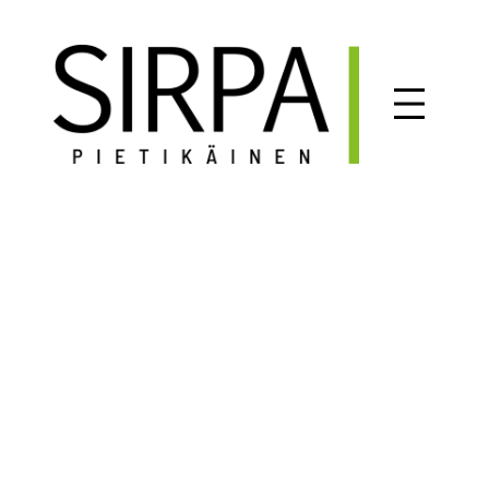
Siirry
sisältöön