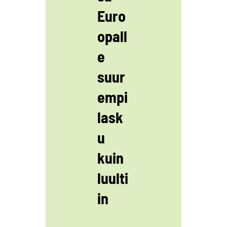
Euro
opall
e
suur
empi
lask
u
kuin
luulti
in