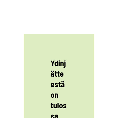
Ydinj
ätte
estä
on
tulos
sa