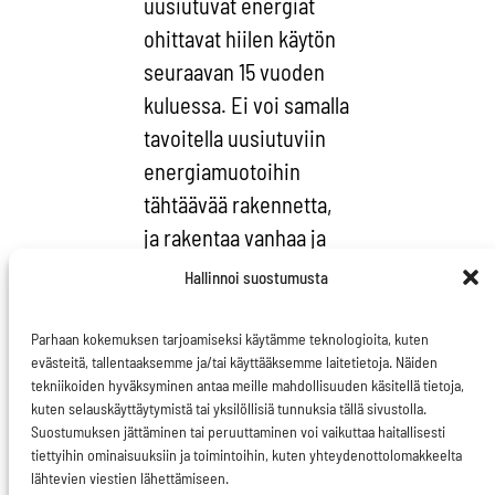
uusiutuvat energiat
ohittavat hiilen käytön
seuraavan 15 vuoden
kuluessa. Ei voi samalla
tavoitella uusiutuviin
energiamuotoihin
tähtäävää rakennetta,
ja rakentaa vanhaa ja
joustamatonta.
Hallinnoi suostumusta
Parhaan kokemuksen tarjoamiseksi käytämme teknologioita, kuten
evästeitä, tallentaaksemme ja/tai käyttääksemme laitetietoja. Näiden
tekniikoiden hyväksyminen antaa meille mahdollisuuden käsitellä tietoja,
kuten selauskäyttäytymistä tai yksilöllisiä tunnuksia tällä sivustolla.
Suostumuksen jättäminen tai peruuttaminen voi vaikuttaa haitallisesti
Euroopan
tiettyihin ominaisuuksiin ja toimintoihin, kuten yhteydenottolomakkeelta
ilmastoinstituutin
lähtevien viestien lähettämiseen.