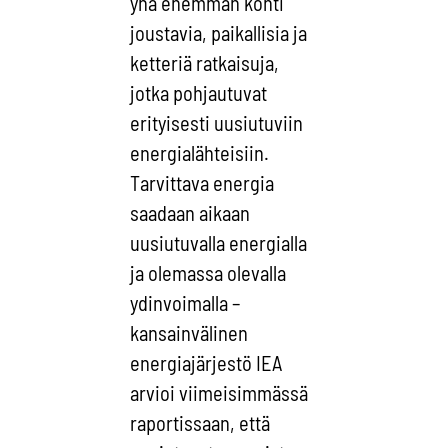
yhä enemmän kohti
joustavia, paikallisia ja
ketteriä ratkaisuja,
jotka pohjautuvat
erityisesti uusiutuviin
energialähteisiin.
Tarvittava energia
saadaan aikaan
uusiutuvalla energialla
ja olemassa olevalla
ydinvoimalla –
kansainvälinen
energiajärjestö IEA
arvioi viimeisimmässä
raportissaan, että