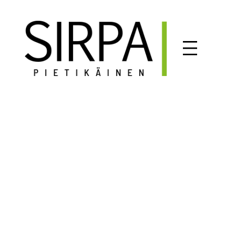
Siirry
sisältöön