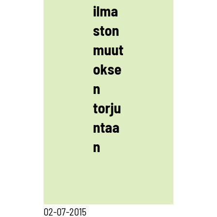
ilma
ston
muut
okse
n
torju
ntaa
n
02-07-2015