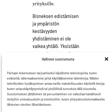
yrityksille.
Bisneksen edistämisen
ja ympäristön
kestävyyden
yhdistäminen ei ole
vaikea yhtälö. Yksistään
resurssituottavuuden
Hallinnoi suostumusta
kasvattaminen 30
prosentilla vuoteen
Parhaan kokemuksen tarjoamiseksi käytämme teknologioita, kuten
2030 nostaisi BKT:tä
evästeitä, tallentaaksemme ja/tai käyttääksemme laitetietoja. Näiden
tekniikoiden hyväksyminen antaa meille mahdollisuuden käsitellä tietoja,
lähestulkoon prosentin
kuten selauskäyttäytymistä tai yksilöllisiä tunnuksia tällä sivustolla.
ja loisi 2 miljoonaa
Suostumuksen jättäminen tai peruuttaminen voi vaikuttaa haitallisesti
tiettyihin ominaisuuksiin ja toimintoihin, kuten yhteydenottolomakkeelta
uutta työpaikkaa
.
lähtevien viestien lähettämiseen.
Rakennusten