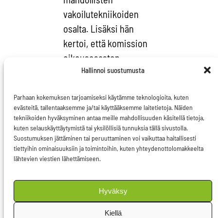
vakoilutekniikoiden
osalta. Lisäksi hän
kertoi, että komission
oikeusosaston
Hallinnoi suostumusta
alaisuuteen on
perustettu työryhmä,
Parhaan kokemuksen tarjoamiseksi käytämme teknologioita, kuten
joka selvittää asiaa.
evästeitä, tallentaaksemme ja/tai käyttääksemme laitetietoja. Näiden
tekniikoiden hyväksyminen antaa meille mahdollisuuden käsitellä tietoja,
kuten selauskäyttäytymistä tai yksilöllisiä tunnuksia tällä sivustolla.
Suostumuksen jättäminen tai peruuttaminen voi vaikuttaa haitallisesti
tiettyihin ominaisuuksiin ja toimintoihin, kuten yhteydenottolomakkeelta
Täysistuntokeskustelun
lähtevien viestien lähettämiseen.
aikana tuli esiin
ehdotus siitä, että
Hyväksy
myös parlamentin
kansalaisvapauksien
Kiellä