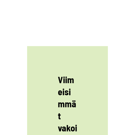
Viim
eisi
mmä
t
vakoi