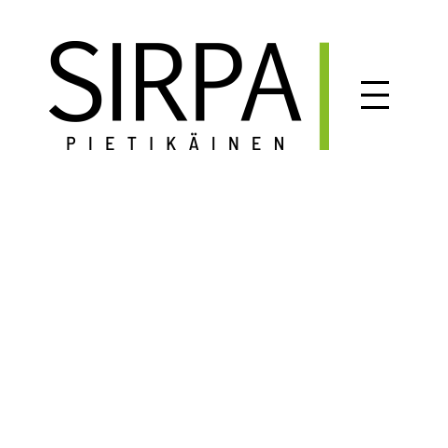
Siirry
sisältöön