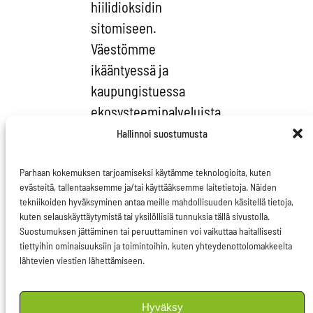
hiilidioksidin
sitomiseen.
Väestömme
ikääntyessä ja
kaupungistuessa
ekosysteemipalveluista,
joita ovat muun muassa
Hallinnoi suostumusta
melun torjunta,
pienhiukkasten
Parhaan kokemuksen tarjoamiseksi käytämme teknologioita, kuten
evästeitä, tallentaaksemme ja/tai käyttääksemme laitetietoja. Näiden
sitominen ilmasta ja
tekniikoiden hyväksyminen antaa meille mahdollisuuden käsitellä tietoja,
lämpötilan säätely,
kuten selauskäyttäytymistä tai yksilöllisiä tunnuksia tällä sivustolla.
Suostumuksen jättäminen tai peruuttaminen voi vaikuttaa haitallisesti
tulee entistä
tiettyihin ominaisuuksiin ja toimintoihin, kuten yhteydenottolomakkeelta
arvokkaampia ja
lähtevien viestien lähettämiseen.
tärkeämpiä. Tämän
vuoksi tarvitsemme
Hyväksy