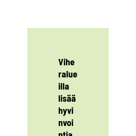
Vihe
ralue
illa
lisää
hyvi
nvoi
ntia