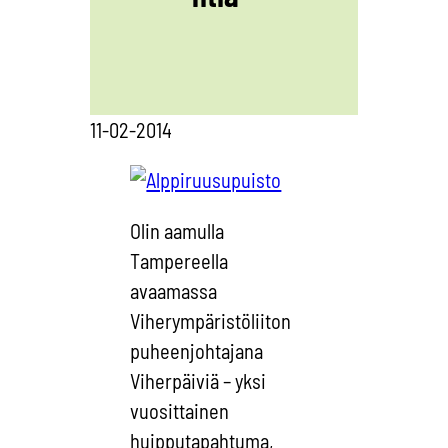
11-02-2014
Olin aamulla
Tampereella
avaamassa
Viherympäristöliiton
puheenjohtajana
Viherpäiviä – yksi
vuosittainen
huipputapahtuma,