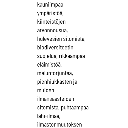
kauniimpaa
ympäristöä,
kiinteistöjen
arvonnousua,
hulevesien sitomista,
biodiversiteetin
suojelua, rikkaampaa
eläimistöä,
meluntorjuntaa,
pienhiukkasten ja
muiden
ilmansaasteiden
sitomista, puhtaampaa
lähi-ilmaa,
ilmastonmuutoksen