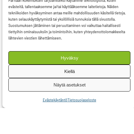
Parhaan kokemuksen tarjoamiseksi käytämme teknologioita, kuten
verkkokeskusteluissa
evästeitä, tallentaaksemme ja/tai käyttääksemme laitetietoja. Näiden
tekniikoiden hyväksyminen antaa meille mahdollisuuden käsitellä tietoja,
terroristeiksi,
kuten selauskäyttäytymistä tai yksilöllisiä tunnuksia tällä sivustolla.
sukupuolivähemmistöjen
Suostumuksen jättäminen tai peruuttaminen voi vaikuttaa haitallisesti
tiettyihin ominaisuuksiin ja toimintoihin, kuten yhteydenottolomakkeelta
edustajat pedofiileiksi
lähtevien viestien lähettämiseen.
ja vegaanit nyt muuten
vain idiooteiksi.
Hyväksy
Emme myöskään saa
Kiellä
unohtaa bottien ja
trollien osuutta
Näytä asetukset
sosiaalisen median
Evästekäytäntö
Tietosuojaseloste
systemaattisessa
informaatiovaikuttamisessa.
Tuoreen
tieteellisen
tutkimuksen
mukaan