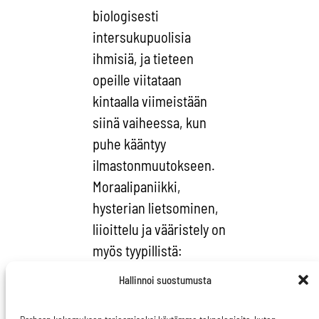
biologisesti
intersukupuolisia
ihmisiä, ja tieteen
opeille viitataan
kintaalla viimeistään
siinä vaiheessa, kun
puhe kääntyy
ilmastonmuutokseen.
Moraalipaniikki,
hysterian lietsominen,
liioittelu ja vääristely on
myös tyypillistä:
palestiinalaiset ja
Hallinnoi suostumusta
islaminuskoiset
leimataan