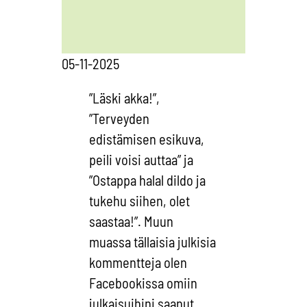
05-11-2025
”Läski akka!”,
”Terveyden
edistämisen esikuva,
peili voisi auttaa” ja
”Ostappa halal dildo ja
tukehu siihen, olet
saastaa!”. Muun
muassa tällaisia julkisia
kommentteja olen
Facebookissa omiin
julkaisuihini saanut,