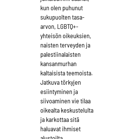
kun olen puhunut
sukupuolten tasa-
arvon, LGBTQ+-
yhteisön oikeuksien,
naisten terveyden ja
palestiinalaisten
kansanmurhan
kaltaisista teemoista.
Jatkuva törkyjen
esiintyminen ja
siivoaminen vie tilaa
oikealta keskustelulta
ja karkottaa sitä
haluavat ihmiset
alustoilta.