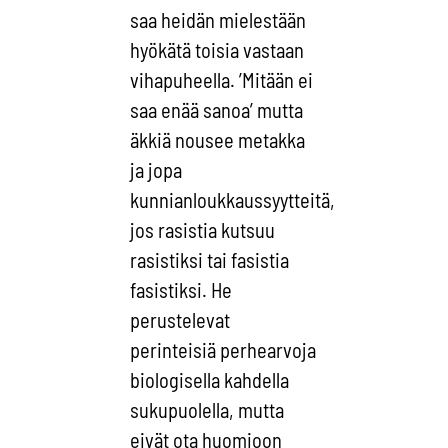
saa heidän mielestään
hyökätä toisia vastaan
vihapuheella. ’Mitään ei
saa enää sanoa’ mutta
äkkiä nousee metakka
ja jopa
kunnianloukkaussyytteitä,
jos rasistia kutsuu
rasistiksi tai fasistia
fasistiksi. He
perustelevat
perinteisiä perhearvoja
biologisella kahdella
sukupuolella, mutta
eivät ota huomioon