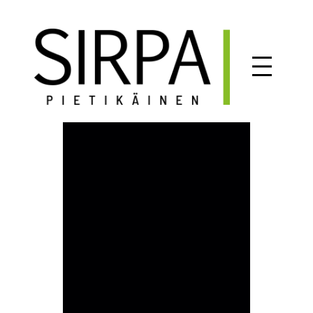
Siirry
sisältöön