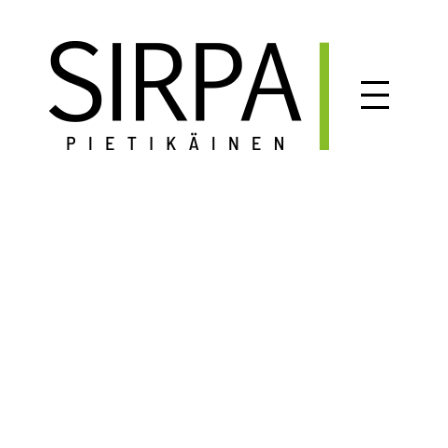
Siirry
sisältöön