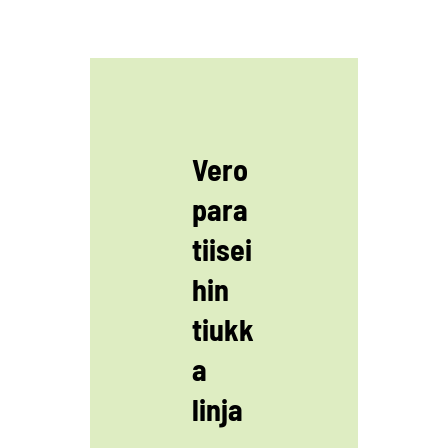
Vero
para
tiisei
hin
tiukk
a
linja