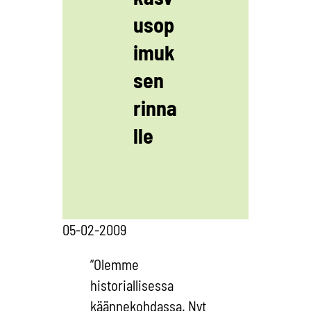
usop
imuk
sen
rinna
lle
05-02-2009
”Olemme
historiallisessa
käännekohdassa. Nyt