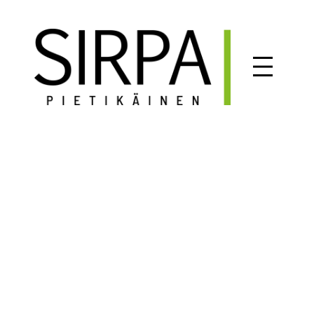
Siirry
sisältöön