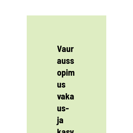
Vaur
auss
opim
us
vaka
us-
ja
kasv