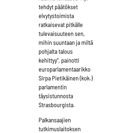
tehdyt päätökset
elvytystoimista
ratkaisevat pitkälle
tulevaisuuteen sen,
mihin suuntaan ja miltä
pohjalta talous
kehittyy”, painotti
europarlamentaarikko
Sirpa Pietikäinen (kok.)
parlamentin
täysistunnosta
Strasbourgista.
Palkansaajien
tutkimuslaitoksen