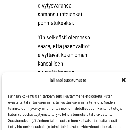
elvytysvaransa
samansuuntaiseksi
ponnistukseksi.
”On selkeästi olemassa
vaara, että jäsenvaltiot
elvyttävät kukin oman
kansallisen
suunnitelmansa
mukaisesti ilman
Hallinnoi suostumusta
unioninlaajuista
Parhaan kokemuksen tarjoamiseksi käytämme teknologioita, kuten
koordinaatiota. Tällöin
evästeitä, tallentaaksemme ja/tai käyttääksemme laitetietoja. Näiden
eri hankkeet uhkaavat
tekniikoiden hyväksyminen antaa meille mahdollisuuden käsitellä tietoja,
kuten selauskäyttäytymistä tai yksilöllisiä tunnuksia tällä sivustolla.
lyödä toisiaan korville.
Suostumuksen jättäminen tai peruuttaminen voi vaikuttaa haitallisesti
Köydenvedon sijaan
tiettyihin ominaisuuksiin ja toimintoihin, kuten yhteydenottolomakkeelta