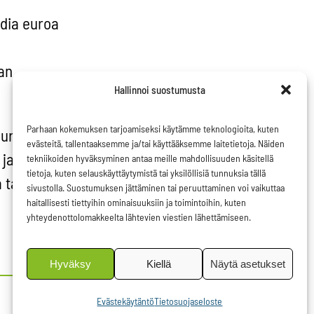
rdia euroa
an
Hallinnoi suostumusta
Parhaan kokemuksen tarjoamiseksi käytämme teknologioita, kuten
urolla.
evästeitä, tallentaaksemme ja/tai käyttääksemme laitetietoja. Näiden
 ja
tekniikoiden hyväksyminen antaa meille mahdollisuuden käsitellä
tietoja, kuten selauskäyttäytymistä tai yksilöllisiä tunnuksia tällä
 tarvitsee
sivustolla. Suostumuksen jättäminen tai peruuttaminen voi vaikuttaa
haitallisesti tiettyihin ominaisuuksiin ja toimintoihin, kuten
yhteydenottolomakkeelta lähtevien viestien lähettämiseen.
Hyväksy
Kiellä
Näytä asetukset
Evästekäytäntö
Tietosuojaseloste