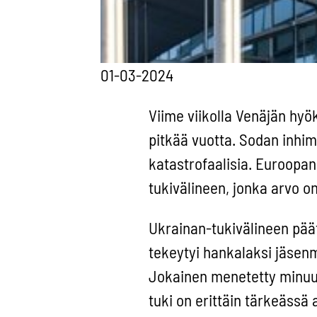
01-03-2024
Viime viikolla Venäjän hy
pitkää vuotta. Sodan inhimi
katastrofaalisia. Euroopan
tukivälineen, jonka arvo on
Ukrainan-tukivälineen pää
tekeytyi hankalaksi jäsen
Jokainen menetetty minuut
tuki on erittäin tärkeäss