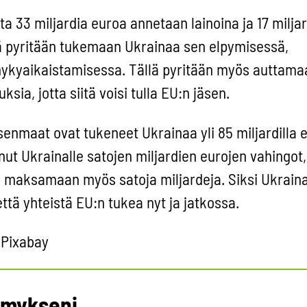
ta 33 miljardia euroa annetaan lainoina ja 17 milja
lä pyritään tukemaan Ukrainaa sen elpymisessä,
nykyaikaistamisessa. Tällä pyritään myös auttama
ia, jotta siitä voisi tulla EU:n jäsen.
senmaat ovat tukeneet Ukrainaa yli 85 miljardilla e
ut Ukrainalle satojen miljardien eurojen vahingot,
e maksamaan myös satoja miljardeja. Siksi Ukraina
tä yhteistä EU:n tukea nyt ja jatkossa.
 Pixabay
emykseni