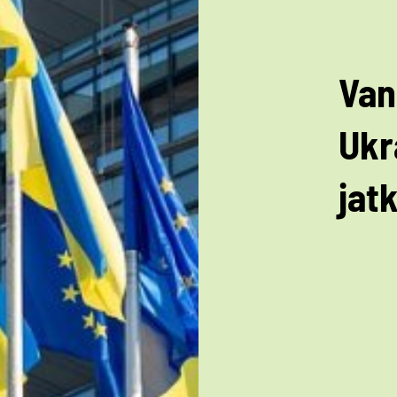
Van
Ukr
jat