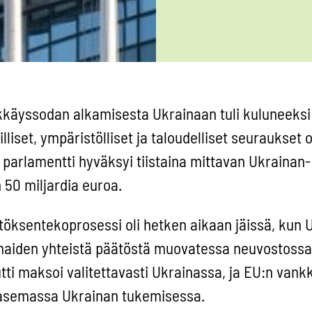
ökkäyssodan alkamisesta Ukrainaan tuli kuluneeksi
lliset, ympäristölliset ja taloudelliset seuraukset 
 parlamentti hyväksyi tiistaina mittavan Ukrainan-
 50 miljardia euroa.
töksentekoprosessi oli hetken aikaan jäissä, kun 
maiden yhteistä päätöstä muovatessa neuvostossa
ti maksoi valitettavasti Ukrainassa, ja EU:n van
ä asemassa Ukrainan tukemisessa.