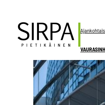
Siirry
sisältöön
Ajankohtais
VAURAS
IN