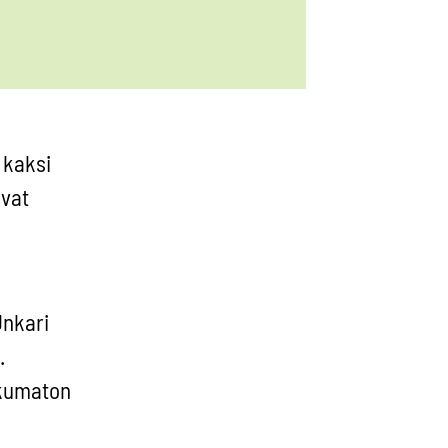
 kaksi
ovat
Unkari
.
kkumaton