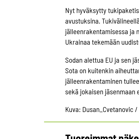
Nyt hyväksytty tukipaketis
avustuksina. Tukivälineel
jälleenrakentamisessa ja 
Ukrainaa tekemään uudistuks
Sodan alettua EU ja sen jä
Sota on kuitenkin aiheuttan
jälleenrakentaminen tulle
sekä jokaisen jäsenmaan et
Kuva: Dusan_Cvetanovic /
Tuoreimmat näk