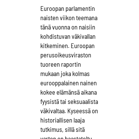
Euroopan parlamentin
naisten viikon teemana
tänä vuonna on naisiin
kohdistuvan väkivallan
kitkeminen. Euroopan
perusoikeusviraston
tuoreen raportin
mukaan joka kolmas
eurooppalainen nainen
kokee elämänsä aikana
fyysistä tai seksuaalista
väkivaltaa. Kyseessä on
historiallisen laaja
tutkimus, sillä sitä
varten on haastateltu