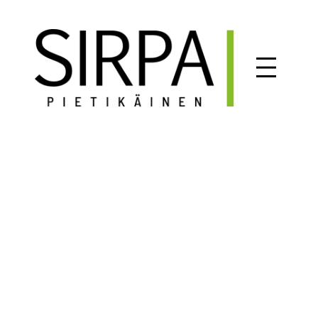
Siirry
sisältöön