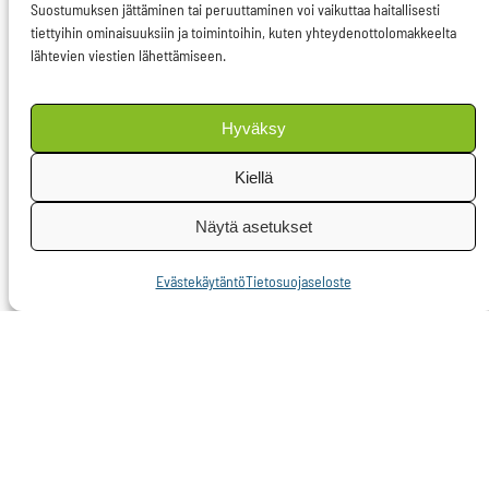
Suostumuksen jättäminen tai peruuttaminen voi vaikuttaa haitallisesti
mahdollisimman
tiettyihin ominaisuuksiin ja toimintoihin, kuten yhteydenottolomakkeelta
nopealla aikataululla
lähtevien viestien lähettämiseen.
Istanbulin sopimus
naisiin kohdistuvaa
Hyväksy
väkivaltaa vastaan.
Sopimus on merkittävä
Kiellä
askel, sillä siinä
Näytä asetukset
listataan ensimmäisen
kerran yhtenäiset
Evästekäytäntö
Tietosuojaseloste
vaatimukset
toimenpiteistä,
ennaltaehkäisystä,
suojelusta,
syytteeseenpanosta,
tuen tarjoamisesta ja