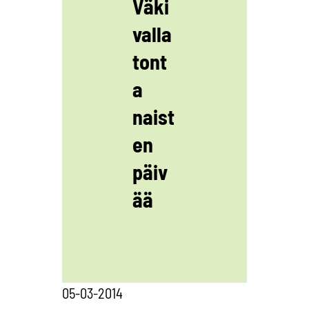
Väki
valla
tont
a
naist
en
päiv
ää
05-03-2014