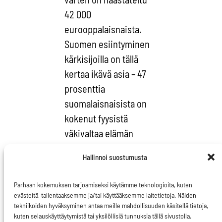
42 000
eurooppalaisnaista.
Suomen esiintyminen
kärkisijoilla on tällä
kertaa ikävä asia – 47
prosenttia
suomalaisnaisista on
kokenut fyysistä
väkivaltaa elämän
aikana.
Hallinnoi suostumusta
To do -lista on selkeä.
Parhaan kokemuksen tarjoamiseksi käytämme teknologioita, kuten
evästeitä, tallentaaksemme ja/tai käyttääksemme laitetietoja. Näiden
1. Jäsenmaiden tulee
tekniikoiden hyväksyminen antaa meille mahdollisuuden käsitellä tietoja,
ratifioida
kuten selauskäyttäytymistä tai yksilöllisiä tunnuksia tällä sivustolla.