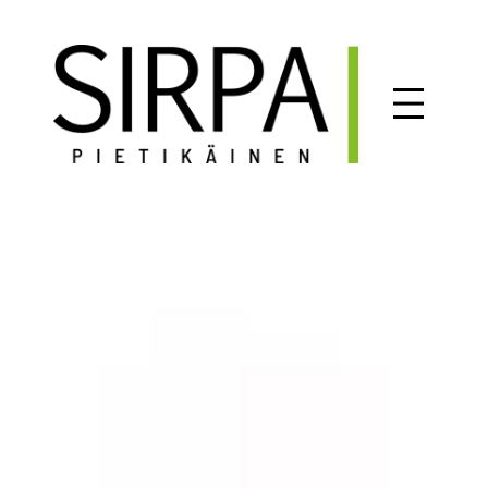
Siirry
sisältöön