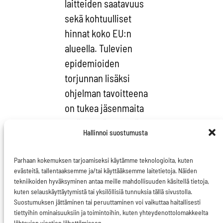
laitteiden saatavuus
sekä kohtuulliset
hinnat koko EU:n
alueella. Tulevien
epidemioiden
torjunnan lisäksi
ohjelman tavoitteena
on tukea jäsenmaita
myös pitkän aikavälin
Hallinnoi suostumusta
haasteissa, kuten
väestön
Parhaan kokemuksen tarjoamiseksi käytämme teknologioita, kuten
ikääntymisessä ja
evästeitä, tallentaaksemme ja/tai käyttääksemme laitetietoja. Näiden
terveyserojen
tekniikoiden hyväksyminen antaa meille mahdollisuuden käsitellä tietoja,
kuten selauskäyttäytymistä tai yksilöllisiä tunnuksia tällä sivustolla.
tasaamisessa.
Suostumuksen jättäminen tai peruuttaminen voi vaikuttaa haitallisesti
tiettyihin ominaisuuksiin ja toimintoihin, kuten yhteydenottolomakkeelta
Vaikka
lähtevien viestien lähettämiseen.