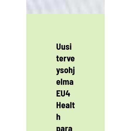
Uusi
terve
ysohj
elma
EU4
Healt
h
para