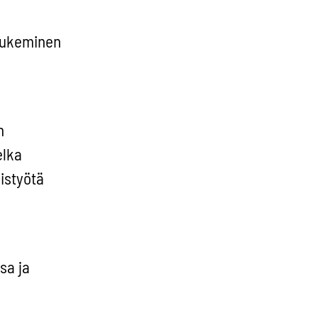
 tukeminen
n
elka
istyötä
sa ja