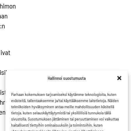
nhimon
aan
:n
ivat
siin
Hallinnoi suostumusta
istyö
Parhaan kokemuksen tarjoamiseksi käytämme teknologioita, kuten
ihreän
evästeitä, tallentaaksemme ja/tai käyttääksemme laitetietoja. Näiden
tekniikoiden hyväksyminen antaa meille mahdollisuuden käsitellä
sen
tietoja, kuten selauskäyttäytymistä tai yksilöllisiä tunnuksia tällä
sivustolla. Suostumuksen jättäminen tai peruuttaminen voi vaikuttaa
haitallisesti tiettyihin ominaisuuksiin ja toimintoihin, kuten