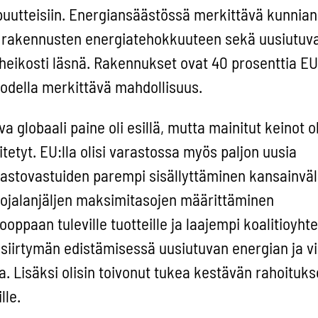
puutteisiin. Energiansäästössä merkittävä kunnia
it rakennusten energiatehokkuuteen sekä uusiutuv
heikosti läsnä. Rakennukset ovat 40 prosenttia EU
todella merkittävä mahdollisuus.
globaali paine oli esillä, mutta mainitut keinot ol
tetyt. EU:lla olisi varastossa myös paljon uusia
astovastuiden parempi sisällyttäminen kansainväli
ojalanjäljen maksimitasojen määrittäminen
oppaan tuleville tuotteille ja laajempi koalitioyhte
siirtymän edistämisessä uusiutuvan energian ja v
. Lisäksi olisin toivonut tukea kestävän rahoituk
lle.