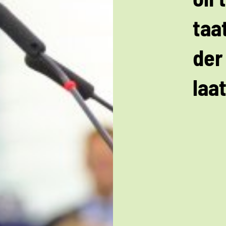
taa
der
laa