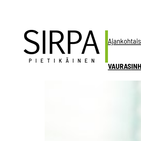
Siirry
sisältöön
Ajankohtais
VAURAS
IN