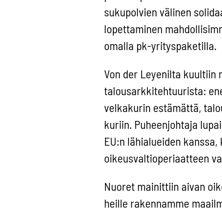
sukupolvien välinen solida
lopettaminen mahdollisimm
omalla pk-yrityspaketilla.
Von der Leyenilta kuultiin
talousarkkitehtuurista: en
velkakurin estämättä, talo
kuriin. Puheenjohtaja lupa
EU:n lähialueiden kanssa, 
oikeusvaltioperiaatteen va
Nuoret mainittiin aivan o
heille rakennamme maail