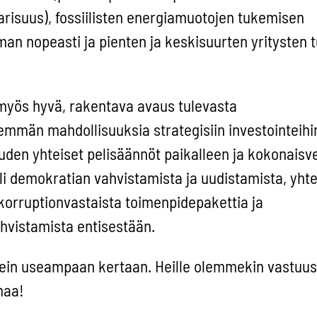
arisuus), fossiilisten energiamuotojen tukemisen
an nopeasti ja pienten ja keskisuurten yritysten
 myös hyvä, rakentava avaus tulevasta
emmän mahdollisuuksia strategisiin investointeihi
uden yhteiset pelisäännöt paikalleen ja kokonaisv
ili demokratian vahvistamista ja uudistamista, yhte
korruptionvastaista toimenpidepakettia ja
hvistamista entisestään.
ikein useampaan kertaan. Heille olemmekin vastuus
maa!