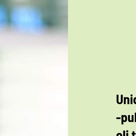
Unio
-pu
oli 