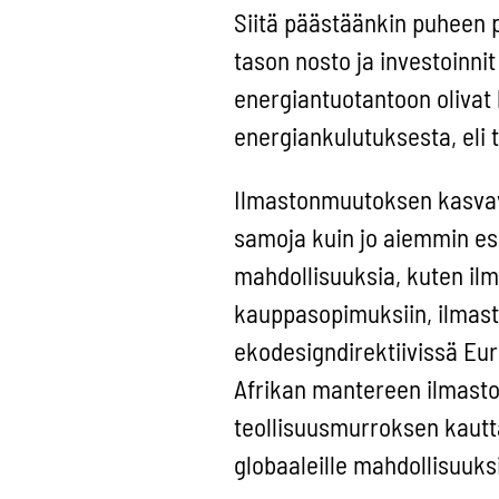
Siitä päästäänkin puheen 
tason nosto ja investoinn
energiantuotantoon olivat 
energiankulutuksesta, eli 
Ilmastonmuutoksen kasvava 
samoja kuin jo aiemmin esi
mahdollisuuksia, kuten ilm
kauppasopimuksiin, ilmast
ekodesigndirektiivissä Euro
Afrikan mantereen ilmasto
teollisuusmurroksen kautta
globaaleille mahdollisuuksi