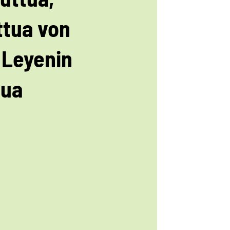
ttua von
 Leyenin
tua