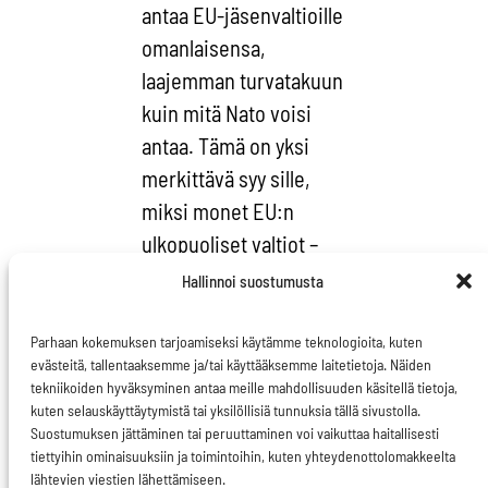
antaa EU-jäsenvaltioille
omanlaisensa,
laajemman turvatakuun
kuin mitä Nato voisi
antaa. Tämä on yksi
merkittävä syy sille,
miksi monet EU:n
ulkopuoliset valtiot –
Ukraina mukaan lukien
Hallinnoi suostumusta
– toivoo pitkällä
aikavälillä
Parhaan kokemuksen tarjoamiseksi käytämme teknologioita, kuten
evästeitä, tallentaaksemme ja/tai käyttääksemme laitetietoja. Näiden
saavuttavansa EU-
tekniikoiden hyväksyminen antaa meille mahdollisuuden käsitellä tietoja,
jäsenyyden.
kuten selauskäyttäytymistä tai yksilöllisiä tunnuksia tällä sivustolla.
Suostumuksen jättäminen tai peruuttaminen voi vaikuttaa haitallisesti
tiettyihin ominaisuuksiin ja toimintoihin, kuten yhteydenottolomakkeelta
lähtevien viestien lähettämiseen.