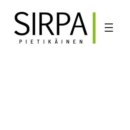
Siirry
sisältöön