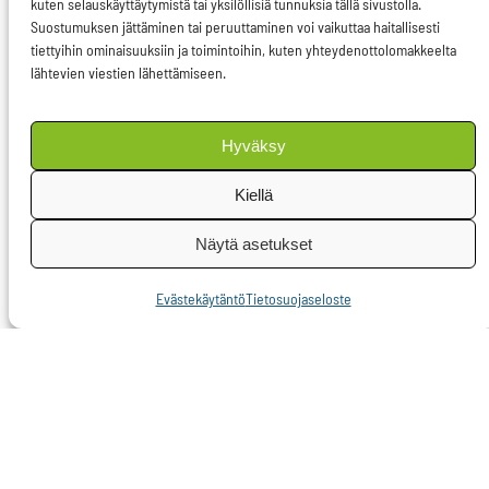
kuten selauskäyttäytymistä tai yksilöllisiä tunnuksia tällä sivustolla.
Komissio on
Suostumuksen jättäminen tai peruuttaminen voi vaikuttaa haitallisesti
tiettyihin ominaisuuksiin ja toimintoihin, kuten yhteydenottolomakkeelta
ilmoittanut viime
lähtevien viestien lähettämiseen.
vuonna
alustatyöntekijöiden
Hyväksy
oloja parantavasta
lakialoitteesta, joka on
Kiellä
tarkoitus esitellä
Näytä asetukset
vuoden 2021 aikana.
Helmikuussa komissio
Evästekäytäntö
Tietosuojaseloste
aloitti aloitteesta
ensimmäiset
konsultaatiot. Meidän
on luotava järjestelmä,
joka takaa keinon
eläkkeen