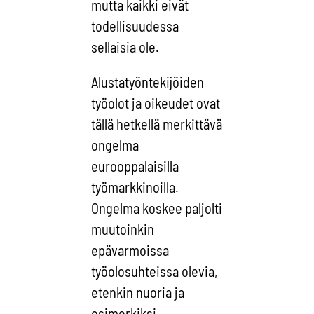
mutta kaikki eivät
todellisuudessa
sellaisia ole.
Alustatyöntekijöiden
työolot ja oikeudet ovat
tällä hetkellä merkittävä
ongelma
eurooppalaisilla
työmarkkinoilla.
Ongelma koskee paljolti
muutoinkin
epävarmoissa
työolosuhteissa olevia,
etenkin nuoria ja
esimerkiksi