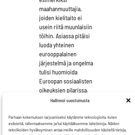
maahanmuuttajia,
joiden kielitaito ei
usein riitä muunlaisiin
töihin. Asiassa pitäisi
luoda yhteinen
eurooppalainen
järjestelmä ja ongelma
tulisi huomioida
Euroopan sosiaalisten
oikeuksien pilarissa.
Hallinnoi suostumusta
Alustatyöntekijöiden
työolojen parantaminen
Parhaan kokemuksen tarjoamiseksi käytämme teknologioita, kuten
on onneksi jo Euroopan
evästeitä, tallentaaksemme ja/tai käyttääksemme laitetietoja. Näiden
tekniikoiden hyväksyminen antaa meille mahdollisuuden käsitellä tietoja,
komission työlistalla.