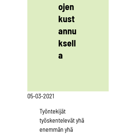
ojen
kust
annu
ksell
a
05-03-2021
Työntekijät
työskentelevät yhä
enemmän yhä