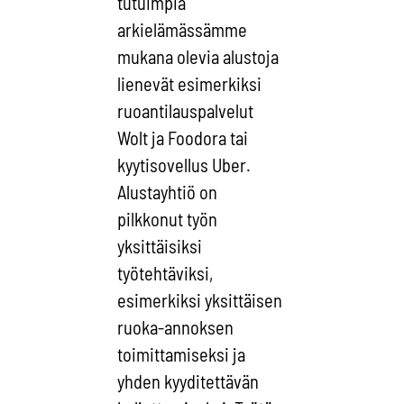
tutuimpia
arkielämässämme
mukana olevia alustoja
lienevät esimerkiksi
ruoantilauspalvelut
Wolt ja Foodora tai
kyytisovellus Uber.
Alustayhtiö on
pilkkonut työn
yksittäisiksi
työtehtäviksi,
esimerkiksi yksittäisen
ruoka-annoksen
toimittamiseksi ja
yhden kyyditettävän