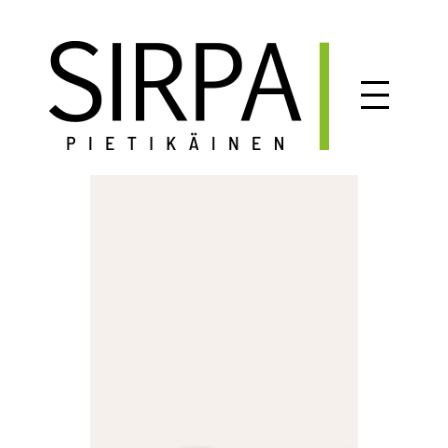
Siirry
sisältöön