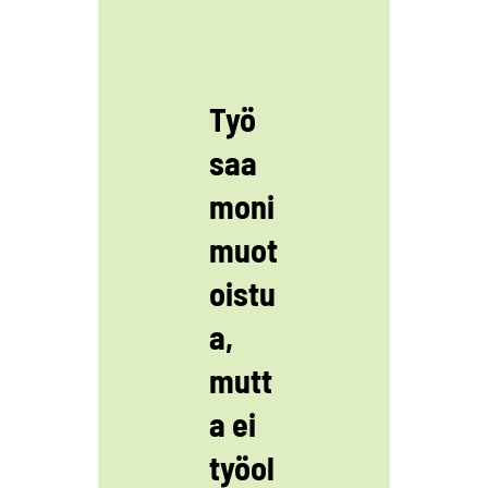
Työ
saa
moni
muot
oistu
a,
mutt
a ei
työol