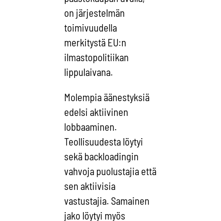
on järjestelmän
toimivuudella
merkitystä EU:n
ilmastopolitiikan
lippulaivana.
Molempia äänestyksiä
edelsi aktiivinen
lobbaaminen.
Teollisuudesta löytyi
sekä backloadingin
vahvoja puolustajia että
sen aktiivisia
vastustajia. Samainen
jako löytyi myös