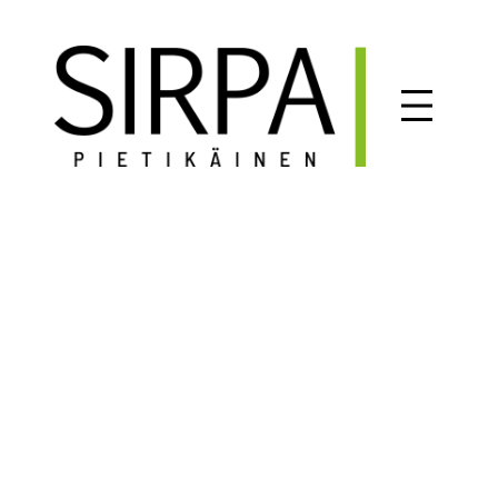
Siirry
sisältöön