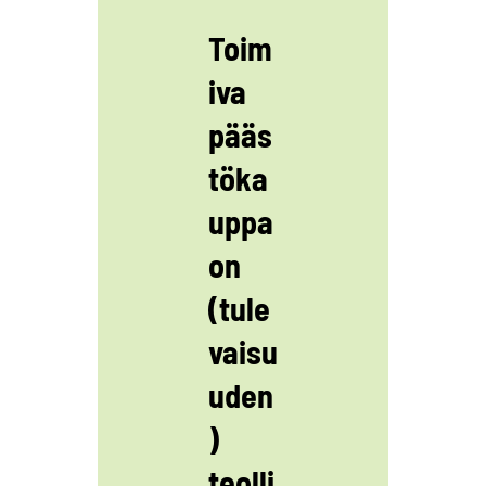
Toim
iva
pääs
töka
uppa
on
(tule
vaisu
uden
)
teolli