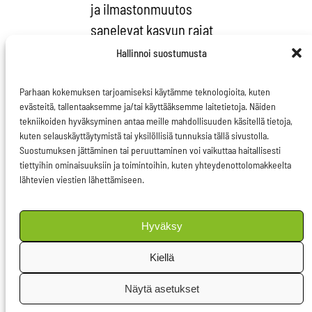
ja ilmastonmuutos
sanelevat kasvun rajat
ja mahdollisuudet.
Hallinnoi suostumusta
Cleantech-alalta löytyy
myös Suomen kasvun
Parhaan kokemuksen tarjoamiseksi käytämme teknologioita, kuten
evästeitä, tallentaaksemme ja/tai käyttääksemme laitetietoja. Näiden
avaimet: hiljattain
tekniikoiden hyväksyminen antaa meille mahdollisuuden käsitellä tietoja,
julkaistun
kuten selauskäyttäytymistä tai yksilöllisiä tunnuksia tällä sivustolla.
Suostumuksen jättäminen tai peruuttaminen voi vaikuttaa haitallisesti
Ympäristöliiketoiminta
tiettyihin ominaisuuksiin ja toimintoihin, kuten yhteydenottolomakkeelta
Suomessa 2013
-
lähtevien viestien lähettämiseen.
tutkimuksen mukaan
alan yhteenlaskettu
Hyväksy
liiketoiminta oli vuonna
Kiellä
2012 lähes 25 miljardia
euroa ja vuosikasvu 15
Näytä asetukset
prosenttia. Samalla