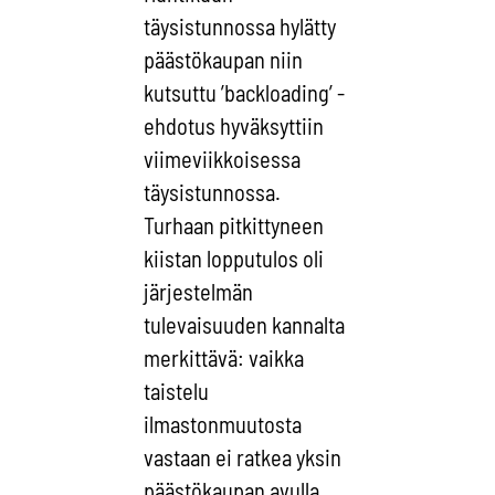
täysistunnossa hylätty
päästökaupan niin
kutsuttu ’backloading’ -
ehdotus hyväksyttiin
viimeviikkoisessa
täysistunnossa.
Turhaan pitkittyneen
kiistan lopputulos oli
järjestelmän
tulevaisuuden kannalta
merkittävä: vaikka
taistelu
ilmastonmuutosta
vastaan ei ratkea yksin
päästökaupan avulla,