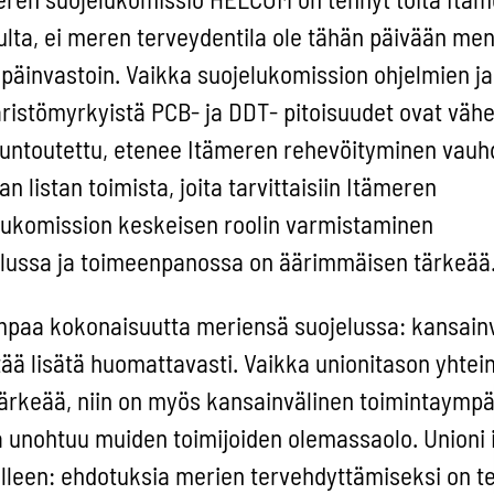
ulta, ei meren terveydentila ole tähän päivään me
päinvastoin. Vaikka suojelukomission ohjelmien ja
ristömyrkyistä PCB- ja DDT- pitoisuudet ovat vähe
kuntoutettu, etenee Itämeren rehevöityminen vauhd
 listan toimista, joita tarvittaisiin Itämeren
lukomission keskeisen roolin varmistaminen
elussa ja toimeenpanossa on äärimmäisen tärkeää
empaa kokonaisuutta meriensä suojelussa: kansain
ää lisätä huomattavasti. Vaikka unionitason yhtei
ärkeää, niin on myös kansainvälinen toimintaympä
a unohtuu muiden toimijoiden olemassaolo. Unioni 
elleen: ehdotuksia merien tervehdyttämiseksi on t