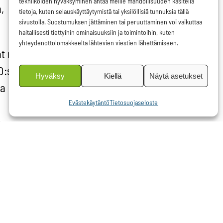
tekniikoiden hyväksyminen antaa meille mahdollisuuden käsitellä
,
tietoja, kuten selauskäyttäytymistä tai yksilöllisiä tunnuksia tällä
sivustolla. Suostumuksen jättäminen tai peruuttaminen voi vaikuttaa
haitallisesti tiettyihin ominaisuuksiin ja toimintoihin, kuten
yhteydenottolomakkeelta lähtevien viestien lähettämiseen.
at myös
MO:ssa on
Hyväksy
Kiellä
Näytä asetukset
ta
Evästekäytäntö
Tietosuojaseloste
.
eren PSSA-
a satamiin
eren