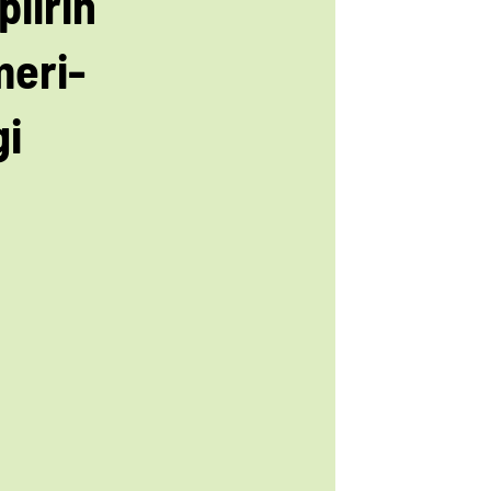
piirin
meri-
gi