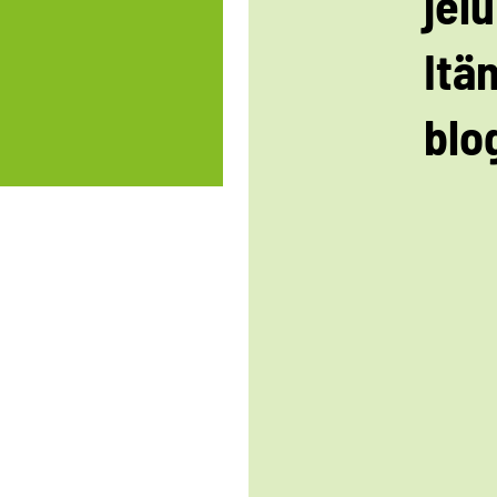
jelu
Itä
blo