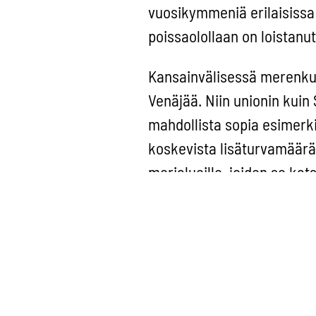
vuosikymmeniä erilaisissa 
poissaolollaan on loistanu
Kansainvälisessä merenkul
Venäjää. Niin unionin kuin 
mahdollista sopia esimerki
koskevista lisäturvamäärä
merialueille, joiden se kat
Kuitenkin status yksinään e
alueiden tehokkaan suojelun
lisäturvamääräyksiä olisiv
ja pakollinen luotsaus. Jär
kattavasta liikenteen ohja