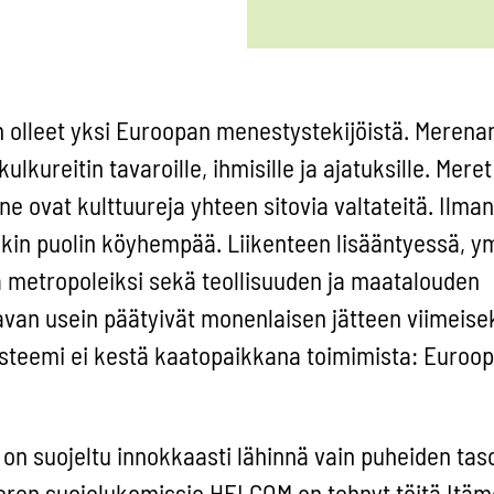
n olleet yksi Euroopan menestystekijöistä. Merena
kulkureitin tavaroille, ihmisille ja ajatuksille. Meret
ne ovat kulttuureja yhteen sitovia valtateitä. Ilma
ikin puolin köyhempää. Liikenteen lisääntyessä, y
ä metropoleiksi sekä teollisuuden ja maatalouden
avan usein päätyivät monenlaisen jätteen viimeise
steemi ei kestä kaatopaikkana toimimista: Euroo
n suojeltu innokkaasti lähinnä vain puheiden taso
ämeren suojelukomissio HELCOM on tehnyt töitä Itä