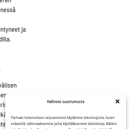
nnessä
ntyneet ja
illa.
.
välisen
nen
Hallinnoi suostumusta
ristö.
ikään kuin
Parhaan kokemuksen tarjoamiseksi käytämme teknologioita, kuten
ehty
evästeitä, tallentaaksemme ja/tai käyttääksemme laitetietoja. Näiden