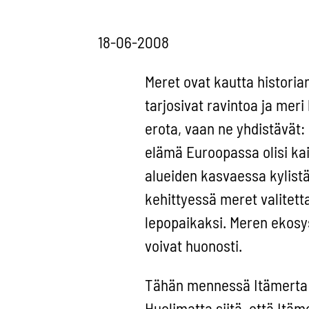
18-06-2008
Meret ovat kautta historia
tarjosivat ravintoa ja meri 
erota, vaan ne yhdistävät: 
elämä Euroopassa olisi ka
alueiden kasvaessa kylist
kehittyessä meret valitett
lepopaikaksi. Meren ekosy
voivat huonosti.
Tähän mennessä Itämerta o
Huolimatta siitä, että It