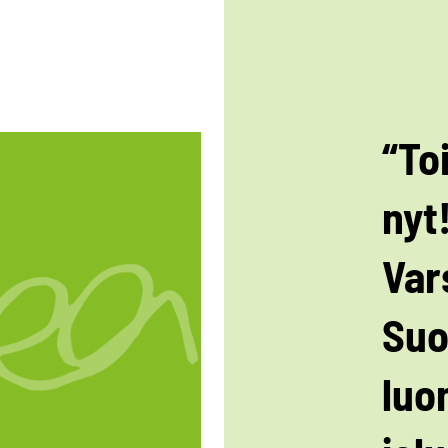
“To
nyt!
Var
Su
luo