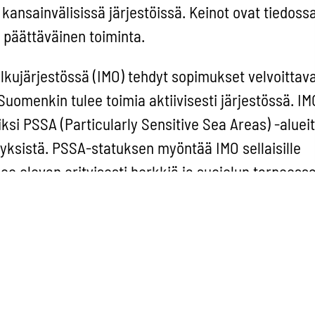
kansainvälisissä järjestöissä. Keinot ovat tiedossa
t päättäväinen toiminta.
kujärjestössä (IMO) tehdyt sopimukset velvoittav
Suomenkin tulee toimia aktiivisesti järjestössä. I
ksi PSSA (Particularly Sensitive Sea Areas) -aluei
yksistä. PSSA-statuksen myöntää IMO sellaisille
soo olevan erityisesti herkkiä ja suojelun tarpeessa
i nosta meriturvallisuutta sille tasolle, kuin Itäm
 kannalta olisi tarpeellista. Tarvittavia
at esimerkiksi pakollinen saattohinaus satamista j
jestön piirissä tulisi myös yrittää sopia koko Itäm
usjärjestelmästä.