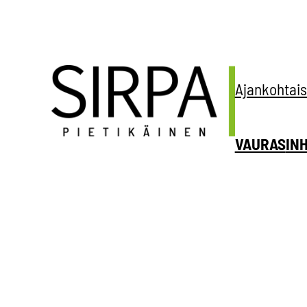
Siirry
sisältöön
Ajankohtais
VAURAS
IN