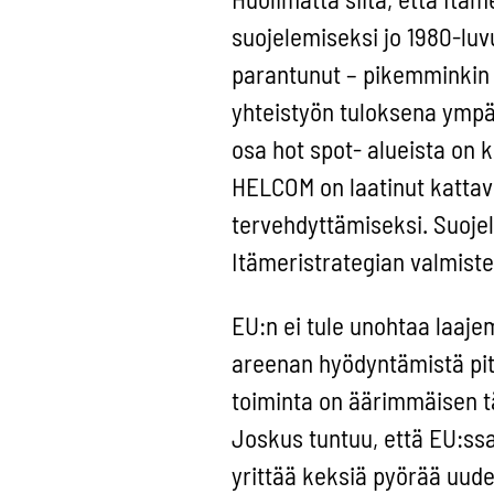
suojelemiseksi jo 1980-luv
parantunut – pikemminkin 
yhteistyön tuloksena ympä
osa hot spot- alueista on 
HELCOM on laatinut kattavan
tervehdyttämiseksi. Suoje
Itämeristrategian valmist
EU:n ei tule unohtaa laaj
areenan hyödyntämistä pit
toiminta on äärimmäisen t
Joskus tuntuu, että EU:ss
yrittää keksiä pyörää uud