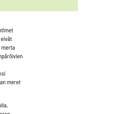
ntimet
 eivät
n merta
mpäröivien
ksi
pan meret
lla.
meren