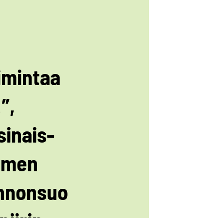
imintaa
”,
sinais-
omen
nnonsuo