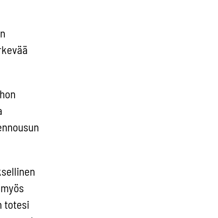
in
ärkevää
ohon
a
jennousun
sellinen
a myös
 totesi