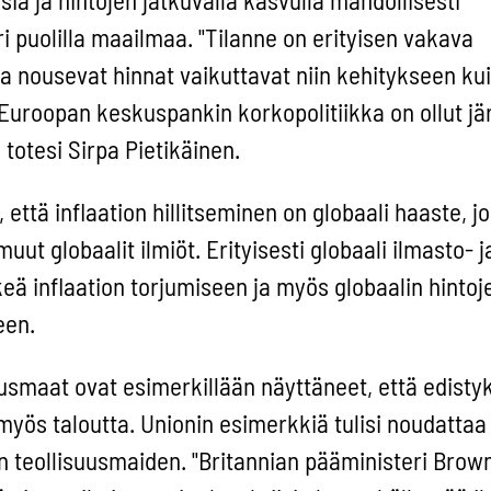
i puolilla maailmaa. "Tilanne on erityisen vakava
a nousevat hinnat vaikuttavat niin kehitykseen ku
 Euroopan keskuspankin korkopolitiikka on ollut j
 totesi Sirpa Pietikäinen.
, että inflaation hillitseminen on globaali haaste, j
uut globaalit ilmiöt. Erityisesti globaali ilmasto- j
tkeä inflaation torjumiseen ja myös globaalin hinto
een.
usmaat ovat esimerkillään näyttäneet, että edistyk
 myös taloutta. Unionin esimerkkiä tulisi noudatta
 teollisuusmaiden. "Britannian pääministeri Brown