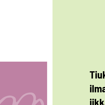
Tiu
ilm
iikk