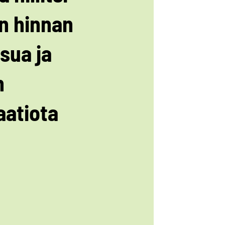
yn hinnan
sua ja
n
aatiota