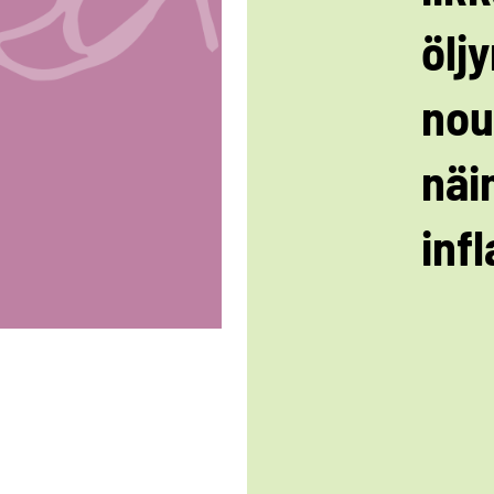
ölj
nou
näi
infl