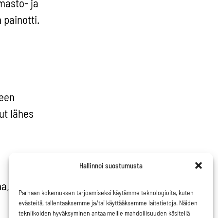
masto- ja
painotti.
teen
ut lähes
Hallinnoi suostumusta
, 15.7.
Parhaan kokemuksen tarjoamiseksi käytämme teknologioita, kuten
evästeitä, tallentaaksemme ja/tai käyttääksemme laitetietoja. Näiden
tekniikoiden hyväksyminen antaa meille mahdollisuuden käsitellä