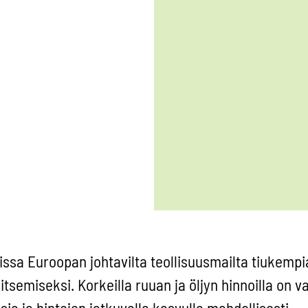
rissa Euroopan johtavilta teollisuusmailta tiukempi
litsemiseksi. Korkeilla ruuan ja öljyn hinnoilla on v
 ja hintojen jatkuvalla kasvulla mahdollisesti