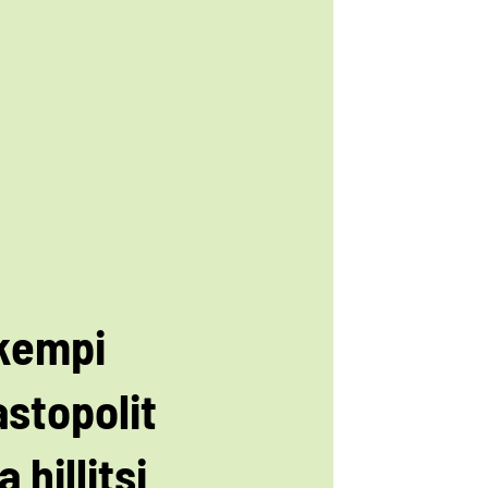
kempi
astopolit
a hillitsi