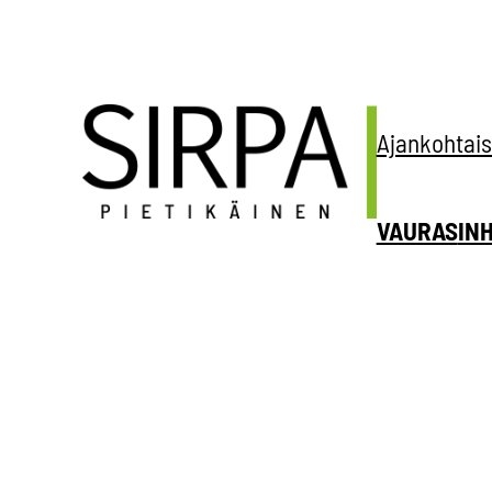
Siirry
sisältöön
Ajankohtais
VAURAS
IN