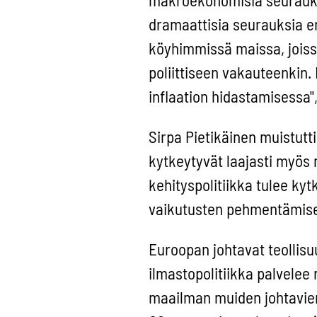
dramaattisia seurauksia er
köyhimmissä maissa, joiss
poliittiseen vakauteenkin.
inflaation hidastamisessa",
Sirpa Pietikäinen muistutti
kytkeytyvät laajasti myös m
kehityspolitiikka tulee ky
vaikutusten pehmentämis
Euroopan johtavat teollisu
ilmastopolitiikka palvelee
maailman muiden johtavien