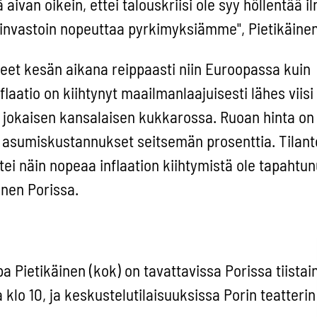
van oikein, ettei talouskriisi ole syy höllentää il
äinvastoin nopeuttaa pyrkimyksiämme", Pietikäinen 
eet kesän aikana reippaasti niin Euroopassa kuin
laatio on kiihtynyt maailmanlaajuisesti lähes viisi
o jokaisen kansalaisen kukkarossa. Ruoan hinta on
ja asumiskustannukset seitsemän prosenttia. Tilan
tei näin nopeaa inflaation kiihtymistä ole tapahtun
inen Porissa.
Pietikäinen (kok) on tavattavissa Porissa tiistaina
klo 10, ja keskustelutilaisuuksissa Porin teatterin