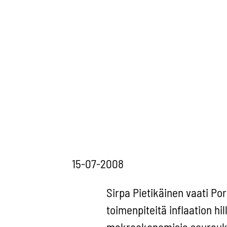
15-07-2008
Sirpa Pietikäinen vaati Po
toimenpiteitä inflaation hil
makroekonomisia seurauksia