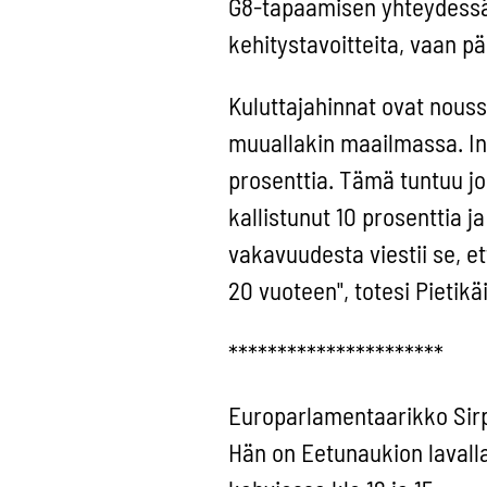
G8-tapaamisen yhteydessä ai
kehitystavoitteita, vaan p
Kuluttajahinnat ovat nouss
muuallakin maailmassa. Inf
prosenttia. Tämä tuntuu j
kallistunut 10 prosenttia 
vakavuudesta viestii se, et
20 vuoteen", totesi Pietikä
**********************
Europarlamentaarikko Sirpa 
Hän on Eetunaukion lavalla 