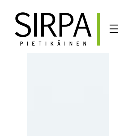
Siirry
sisältöön