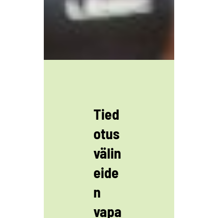
Tied
otus
välin
eide
n
vapa