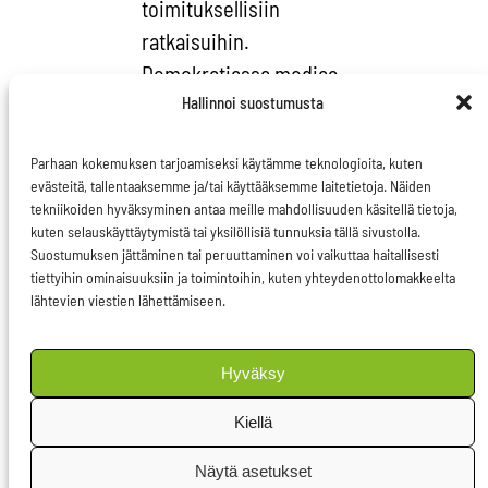
toimituksellisiin
ratkaisuihin.
Demokratiassa mediaa
Hallinnoi suostumusta
kutsutaan neljänneksi
vallankäyttäjäksi ja
Parhaan kokemuksen tarjoamiseksi käytämme teknologioita, kuten
toisaalta vallan
evästeitä, tallentaaksemme ja/tai käyttääksemme laitetietoja. Näiden
vahtikoiraksi, ja juuri
tekniikoiden hyväksyminen antaa meille mahdollisuuden käsitellä tietoja,
kuten selauskäyttäytymistä tai yksilöllisiä tunnuksia tällä sivustolla.
siksi onkin erityisen
Suostumuksen jättäminen tai peruuttaminen voi vaikuttaa haitallisesti
tärkeää suojella
tiettyihin ominaisuuksiin ja toimintoihin, kuten yhteydenottolomakkeelta
tiedotusvälineitä
lähtevien viestien lähettämiseen.
muiden
vallankäyttäjien, niin
Hyväksy
lainsäädäntö-,
Kiellä
toimeenpano- kuin
tuomiovaltaa käyttävien
Näytä asetukset