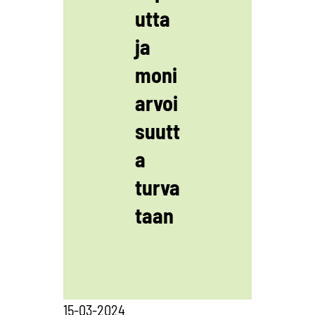
utta
ja
moni
arvoi
suutt
a
turva
taan
15-03-2024