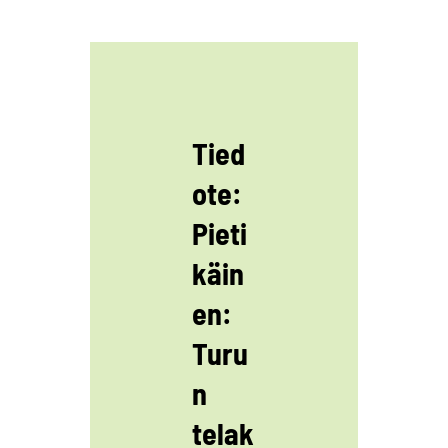
Tied
ote:
Pieti
käin
en:
Turu
n
telak