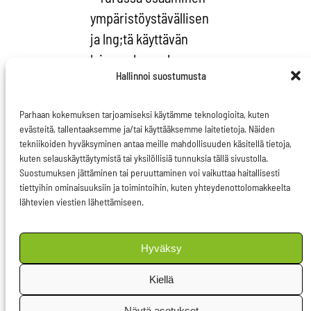
ympäristöystävällisen
ja lng;tä käyttävän
laivanrakennuksen
Hallinnoi suostumusta
osalta on juuri sellaista
strategista osaamista,
Parhaan kokemuksen tarjoamiseksi käytämme teknologioita, kuten
jota Suomi ja Eurooppa
evästeitä, tallentaaksemme ja/tai käyttääksemme laitetietoja. Näiden
tarvitsevat osana EU
tekniikoiden hyväksyminen antaa meille mahdollisuuden käsitellä tietoja,
kuten selauskäyttäytymistä tai yksilöllisiä tunnuksia tällä sivustolla.
2020 strategiaa ja
Suostumuksen jättäminen tai peruuttaminen voi vaikuttaa haitallisesti
siihen valmisteilla
tiettyihin ominaisuuksiin ja toimintoihin, kuten yhteydenottolomakkeelta
lähtevien viestien lähettämiseen.
olevaa EU:n
uusteollistamisohjelmaa.
Hyväksy
– Tämän
Kiellä
erityisosaamisen ja
laivanrakennukseen
Näytä asetukset