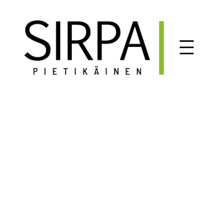
Siirry
sisältöön