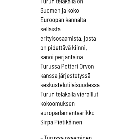
Turun telakalla on
Suomen ja koko
Euroopan kannalta
sellaista
erityisosaamista, josta
on pidettävä kiinni,
sanoi perjantaina
Turussa Petteri Orvon
kanssa järjestetyssä
keskustelutilaisuudessa
Turun telakalla vieraillut
kokoomuksen
europarlamentaarikko
Sirpa Pietikäinen
– Turussa osaaminen