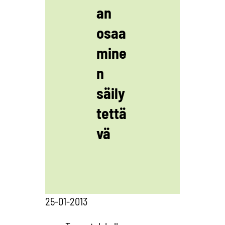
an
osaa
mine
n
säily
tettä
vä
25-01-2013