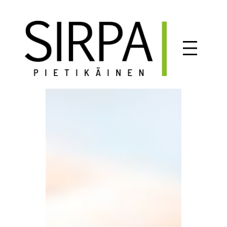
Siirry
sisältöön