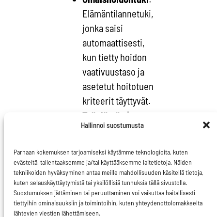
Elämäntilannetuki,
jonka saisi
automaattisesti,
kun tietty hoidon
vaativuustaso ja
asetetut hoitotuen
kriteerit täyttyvät.
Työelämän ja
Hallinnoi suostumusta
perheen
yhteensovittaminen
:
Parhaan kokemuksen tarjoamiseksi käytämme teknologioita, kuten
Omaishoitajalle
evästeitä, tallentaaksemme ja/tai käyttääksemme laitetietoja. Näiden
halutessa taattava
tekniikoiden hyväksyminen antaa meille mahdollisuuden käsitellä tietoja,
kuten selauskäyttäytymistä tai yksilöllisiä tunnuksia tällä sivustolla.
mahdollisuus
Suostumuksen jättäminen tai peruuttaminen voi vaikuttaa haitallisesti
yhdistää
tiettyihin ominaisuuksiin ja toimintoihin, kuten yhteydenottolomakkeelta
lähtevien viestien lähettämiseen.