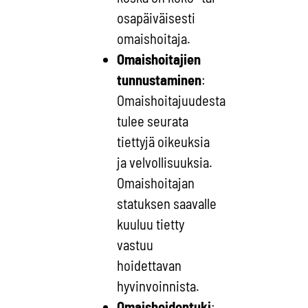
osapäiväisesti
omaishoitaja.
Omaishoitajien
tunnustaminen
:
Omaishoitajuudesta
tulee seurata
tiettyjä oikeuksia
ja velvollisuuksia.
Omaishoitajan
statuksen saavalle
kuuluu tietty
vastuu
hoidettavan
hyvinvoinnista.
Omaishoidontuki
: