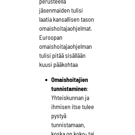
perusteella
jäsenmaiden tulisi
laatia kansallisen tason
omaishoitajaohjelmat.
Euroopan
omaishoitajaohjelman
tulisi pitää sisällään
kuusi pääkohtaa
Omaishoitajien
tunnistaminen
:
Yhteiskunnan ja
ihmisen itse tulee
pystyä
tunnistamaan,
koska on koko- tai