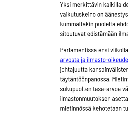
Yksi merkittävin kaikilla 
vaikutuskeino on äänestyso
kummaltakin puolelta ehdo
sitoutuvat edistämään ilm
Parlamentissa ensi viikol
arvosta ja ilmasto-oikeu
johtajuutta kansainvälist
täytäntöönpanossa. Mietint
sukupuolten tasa-arvoa vä
ilmastonmuutoksen asettami
mietinnössä kehotetaan 
UNFCCC:n sukupuolten tasa
rahoittamista ja käyttöönot