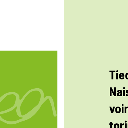
Tie
Nai
voi
tor