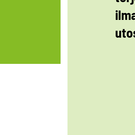
ilm
uto