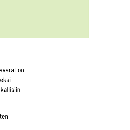
,
mavarat on
eksi
kallisiin
iten