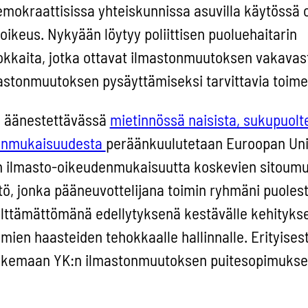
demokraattisissa yhteiskunnissa asuvilla käytössä 
ikeus. Nykyään löytyy poliittisen puoluehaitarin
kkaita, jotka ottavat ilmastonmuutoksen vakavast
astonmuutoksen pysäyttämiseksi tarvittavia toimen
la äänestettävässä
mietinnössä naisista, sukupuolt
denmukaisuudesta
peräänkuulutetaan Euroopan Uni
en ilmasto-oikeudenmukaisuutta koskevien sitoum
ö, jonka pääneuvottelijana toimin ryhmäni puolest
lttämättömänä edellytyksenä kestävälle kehityksel
en haasteiden tehokkaalle hallinnalle. Erityisest
tukemaan YK:n ilmastonmuutoksen puitesopimuks
-arvoa edistävän toimintasuunnitelman kehittämi
toa. Lisäksi tulee asettaa tavoitteet ja määräajat