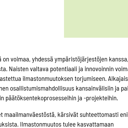
sä on voimaa, yhdessä ympäristöjärjestöjen kanssa
. Naisten valtava potentiaali ja innovoinnin voi
jastettua ilmastonmuutoksen torjumiseen. Alkajais
inen osallistumismahdollisuus kansainvälisiin ja pai
n päätöksentekoprosesseihin ja -projekteihin.
let maailmanväestöstä, kärsivät suhteettomasti en
ksista. Ilmastonmuutos tulee kasvattamaan