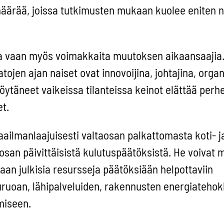
äärää, joissa tutkimusten mukaan kuolee eniten na
ja vaan myös voimakkaita muutoksen aikaansaajia.
tojen ajan naiset ovat innovoijina, johtajina, organ
löytäneet vaikeissa tilanteissa keinot elättää perh
t.
ailmanlaajuisesti valtaosan palkattomasta koti- j
san päivittäisistä kulutuspäätöksistä. He voivat 
aan julkisia resursseja päätöksiään helpottaviin
uruoan, lähipalveluiden, rakennusten energiatehok
miseen.