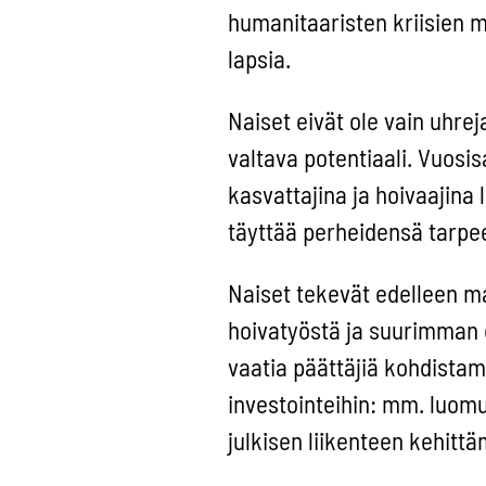
humanitaaristen kriisien m
lapsia.
Naiset eivät ole vain uhre
valtava potentiaali. Vuosisa
kasvattajina ja hoivaajina 
täyttää perheidensä tarpee
Naiset tekevät edelleen ma
hoivatyöstä ja suurimman o
vaatia päättäjiä kohdistam
investointeihin: mm. luom
julkisen liikenteen kehittä