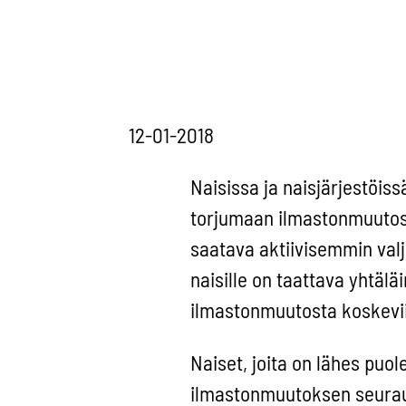
12-01-2018
Naisissa ja naisjärjestöis
torjumaan ilmastonmuutosta
saatava aktiivisemmin val
naisille on taattava yhtälä
ilmastonmuutosta koskevii
Naiset, joita on lähes puo
ilmastonmuutoksen seurau