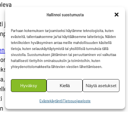
oleva
Hallinnoi suostumusta
i ja
Parhaan kokemuksen tarjoamiseksi käytämme teknologioita, kuten
piteitä.
evästeitä, tallentaaksemme ja/tai käyttääksemme laitetietoja. Näiden
tekniikoiden hyväksyminen antaa meille mahdollisuuden käsitellä
en tasa-
tietoja, kuten selauskäyttäytymistä tai yksilöllisiä tunnuksia tällä
sivustolla. Suostumuksen jättäminen tai peruuttaminen voi vaikuttaa
onin
haitallisesti tiettyihin ominaisuuksiin ja toimintoihin, kuten
yhteydenottolomakkeelta lähtevien viestien lähettämiseen.
uksen
a, pitää
Hyväksy
Kiellä
Näytä asetukset
le ja
i
Evästekäytäntö
Tietosuojaseloste
en
stä,