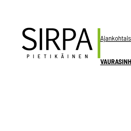
Siirry
sisältöön
Ajankohtais
VAURAS
IN