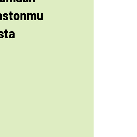
astonmu
sta