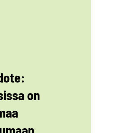
dote:
sissa on
maa
jumaan