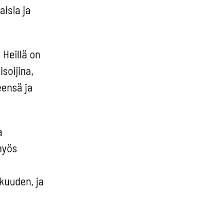
isia ja
 Heillä on
isoijina,
eensä ja
a
myös
kuuden, ja