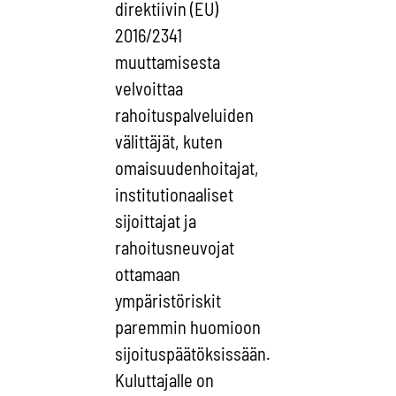
direktiivin (EU)
2016/2341
muuttamisesta
velvoittaa
rahoituspalveluiden
välittäjät, kuten
omaisuudenhoitajat,
institutionaaliset
sijoittajat ja
rahoitusneuvojat
ottamaan
ympäristöriskit
paremmin huomioon
sijoituspäätöksissään.
Kuluttajalle on