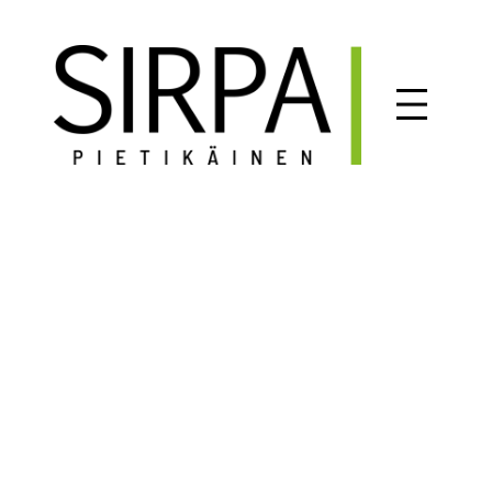
Siirry
sisältöön