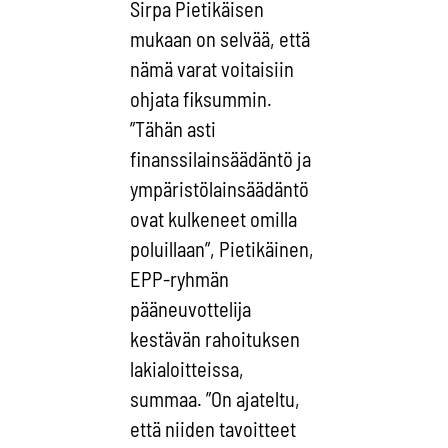
Sirpa Pietikäisen
mukaan on selvää, että
nämä varat voitaisiin
ohjata fiksummin.
”Tähän asti
finanssilainsäädäntö ja
ympäristölainsäädäntö
ovat kulkeneet omilla
poluillaan”, Pietikäinen,
EPP-ryhmän
pääneuvottelija
kestävän rahoituksen
lakialoitteissa,
summaa. ”On ajateltu,
että niiden tavoitteet