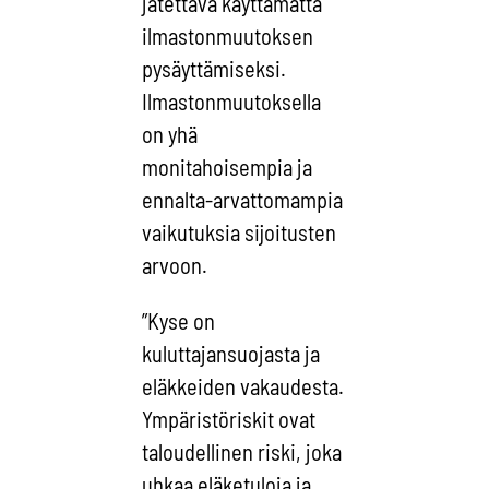
jätettävä käyttämättä
ilmastonmuutoksen
pysäyttämiseksi.
Ilmastonmuutoksella
on yhä
monitahoisempia ja
ennalta-arvattomampia
vaikutuksia sijoitusten
arvoon.
”Kyse on
kuluttajansuojasta ja
eläkkeiden vakaudesta.
Ympäristöriskit ovat
taloudellinen riski, joka
uhkaa eläketuloja ja