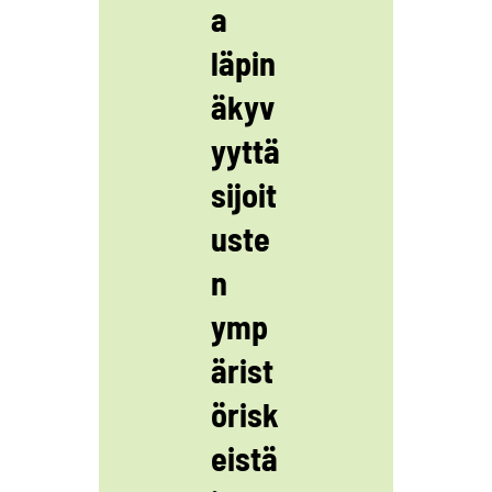
a
läpin
äkyv
yyttä
sijoit
uste
n
ymp
ärist
örisk
eistä