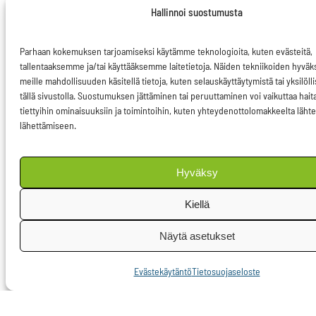
suurimmat, 500
Hallinnoi suostumusta
henkilöä tai enemmän
työllistävät
Parhaan kokemuksen tarjoamiseksi käytämme teknologioita, kuten evästeitä,
rahoituslaitokset
tallentaaksemme ja/tai käyttääksemme laitetietoja. Näiden tekniikoiden hyvä
meille mahdollisuuden käsitellä tietoja, kuten selauskäyttäytymistä tai yksilöll
velvoitetaan kertomaan
tällä sivustolla. Suostumuksen jättäminen tai peruuttaminen voi vaikuttaa haita
toimintansa ja
tiettyihin ominaisuuksiin ja toimintoihin, kuten yhteydenottolomakkeelta lähte
lähettämiseen.
rahoitustuotteidensa
ympäristövaikutuksista,
tai tarjottava selitys,
Hyväksy
miksi
Kiellä
kestävyysvaikutuksia ei
ole huomioitu.
Näytä asetukset
Julkaistavan tiedon
Evästekäytäntö
Tietosuojaseloste
tulee sisältää
informaatiota, kuinka