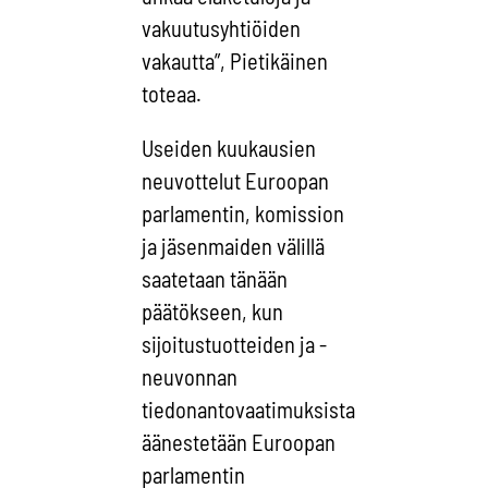
vakuutusyhtiöiden
vakautta”, Pietikäinen
toteaa.
Useiden kuukausien
neuvottelut Euroopan
parlamentin, komission
ja jäsenmaiden välillä
saatetaan tänään
päätökseen, kun
sijoitustuotteiden ja -
neuvonnan
tiedonantovaatimuksista
äänestetään Euroopan
parlamentin