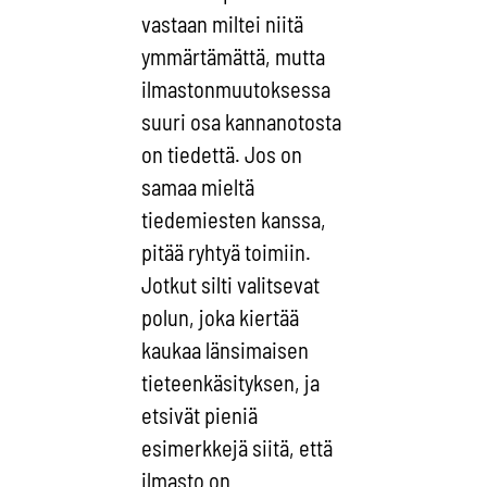
vastaan miltei niitä
ymmärtämättä, mutta
ilmastonmuutoksessa
suuri osa kannanotosta
on tiedettä. Jos on
samaa mieltä
tiedemiesten kanssa,
pitää ryhtyä toimiin.
Jotkut silti valitsevat
polun, joka kiertää
kaukaa länsimaisen
tieteenkäsityksen, ja
etsivät pieniä
esimerkkejä siitä, että
ilmasto on