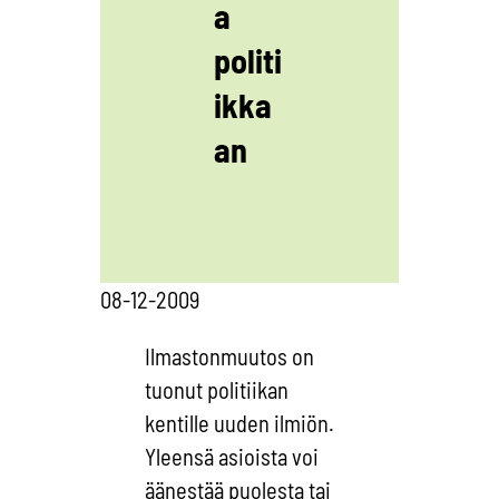
a
politi
ikka
an
08-12-2009
Ilmastonmuutos on
tuonut politiikan
kentille uuden ilmiön.
Yleensä asioista voi
äänestää puolesta tai