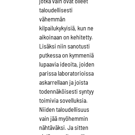
jotka vain ovat olleet
taloudellisesti
vähemmän
kilpailukykyisiä, kun ne
aikoinaan on kehitetty.
Lisäksi niin sanotusti
putkessa on kymmeniä
lupaavia ideoita, joiden
parissa laboratorioissa
askarrellaan ja joista
todennäköisesti syntyy
toimivia sovelluksia.
Niiden taloudellisuus
vain jää myöhemmin
nähtäväksi. Ja sitten