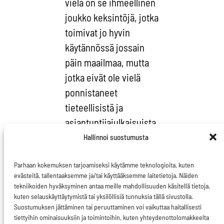
vielä on se ihmeellinen
joukko keksintöjä, jotka
toimivat jo hyvin
käytännössä jossain
päin maailmaa, mutta
jotka eivät ole vielä
ponnistaneet
tieteellisistä ja
asiantuntijajulkaisuista
siihen todellisuuteen,
Hallinnoi suostumusta
jossa päätöksiä
Parhaan kokemuksen tarjoamiseksi käytämme teknologioita, kuten
tehdään.
evästeitä, tallentaaksemme ja/tai käyttääksemme laitetietoja. Näiden
tekniikoiden hyväksyminen antaa meille mahdollisuuden käsitellä tietoja,
Seuraavassa luettelen
kuten selauskäyttäytymistä tai yksilöllisiä tunnuksia tällä sivustolla.
muutamia ideoita, joita
Suostumuksen jättäminen tai peruuttaminen voi vaikuttaa haitallisesti
tiettyihin ominaisuuksiin ja toimintoihin, kuten yhteydenottolomakkeelta
voi itse kukin