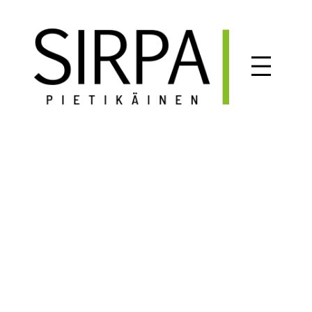
Siirry
sisältöön