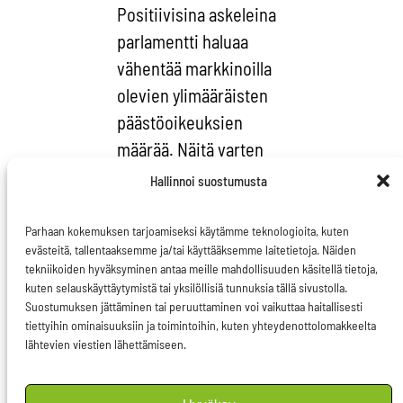
Positiivisina askeleina
parlamentti haluaa
vähentää markkinoilla
olevien ylimääräisten
päästöoikeuksien
määrää. Näitä varten
perustettiin jo jokunen
Hallinnoi suostumusta
vuosi takaperin niin
kutsuttu
Parhaan kokemuksen tarjoamiseksi käytämme teknologioita, kuten
evästeitä, tallentaaksemme ja/tai käyttääksemme laitetietoja. Näiden
markkinavakausvaranto,
tekniikoiden hyväksyminen antaa meille mahdollisuuden käsitellä tietoja,
jonne sijoitettiin
kuten selauskäyttäytymistä tai yksilöllisiä tunnuksia tällä sivustolla.
Suostumuksen jättäminen tai peruuttaminen voi vaikuttaa haitallisesti
muiden muassa
tiettyihin ominaisuuksiin ja toimintoihin, kuten yhteydenottolomakkeelta
tehtaiden sulkemisesta
lähtevien viestien lähettämiseen.
syntyneitä ylimääräisiä
päästöoikeuksia.