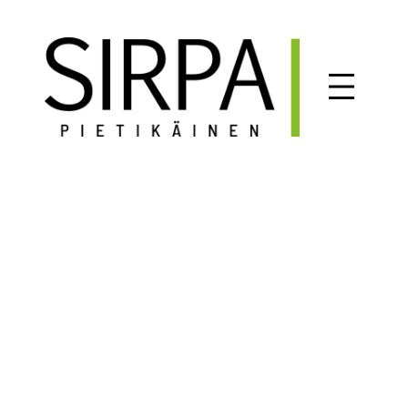
Siirry
sisältöön