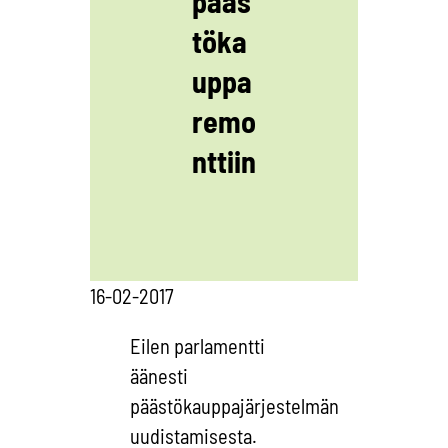
pääs
töka
uppa
remo
nttiin
16-02-2017
Eilen parlamentti
äänesti
päästökauppajärjestelmän
uudistamisesta.