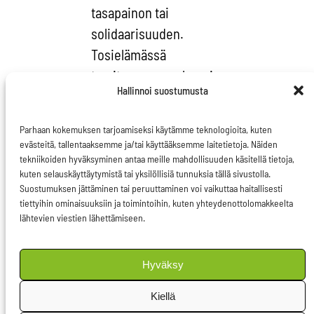
tasapainon tai
solidaarisuuden.
Tosielämässä
tarvitsemme molempia
Hallinnoi suostumusta
– sekä julkisten
talouksien velkamäärän
Parhaan kokemuksen tarjoamiseksi käytämme teknologioita, kuten
hallintaa, mutta myös
evästeitä, tallentaaksemme ja/tai käyttääksemme laitetietoja. Näiden
sellaisia pitkän
tekniikoiden hyväksyminen antaa meille mahdollisuuden käsitellä tietoja,
kuten selauskäyttäytymistä tai yksilöllisiä tunnuksia tällä sivustolla.
tähtäimen hyvin
Suostumuksen jättäminen tai peruuttaminen voi vaikuttaa haitallisesti
suunniteltuja toimia,
tiettyihin ominaisuuksiin ja toimintoihin, kuten yhteydenottolomakkeelta
lähtevien viestien lähettämiseen.
jotka hillitsevät
tulevaisuuden
velkakustannuksia.
Hyväksy
Kiellä
Lue
Verkkouutisten