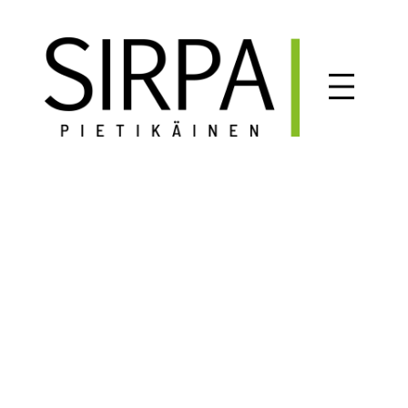
Siirry
sisältöön