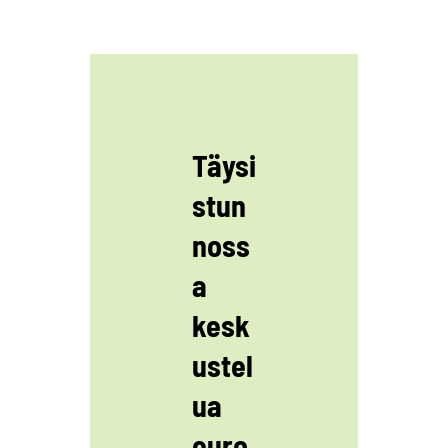
Täysi
stun
noss
a
kesk
ustel
ua
euro