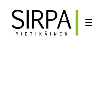
Siirry
sisältöön