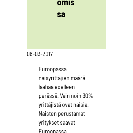
omis
sa
08-03-2017
Euroopassa
naisyrittäjien määrä
laahaa edelleen
perässä. Vain noin 30%
yrittäjistä ovat naisia.
Naisten perustamat
yritykset saavat
Euroopassa