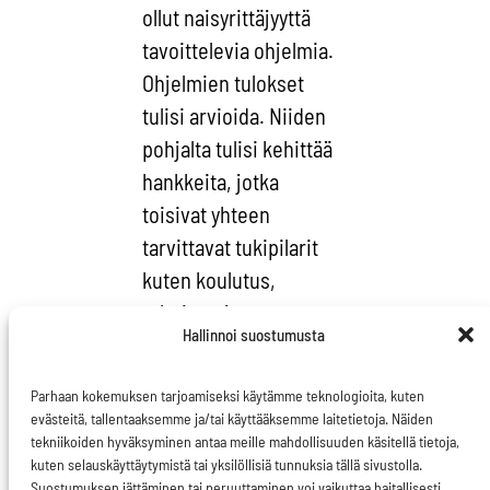
ollut naisyrittäjyyttä
tavoittelevia ohjelmia.
Ohjelmien tulokset
tulisi arvioida. Niiden
pohjalta tulisi kehittää
hankkeita, jotka
toisivat yhteen
tarvittavat tukipilarit
kuten koulutus,
rahoitus, ja
Hallinnoi suostumusta
verkottuminen niin
innovaation kun
Parhaan kokemuksen tarjoamiseksi käytämme teknologioita, kuten
yrittäjyyden osalta.
evästeitä, tallentaaksemme ja/tai käyttääksemme laitetietoja. Näiden
tekniikoiden hyväksyminen antaa meille mahdollisuuden käsitellä tietoja,
Tällä viikolla vieraanani
kuten selauskäyttäytymistä tai yksilöllisiä tunnuksia tällä sivustolla.
Suostumuksen jättäminen tai peruuttaminen voi vaikuttaa haitallisesti