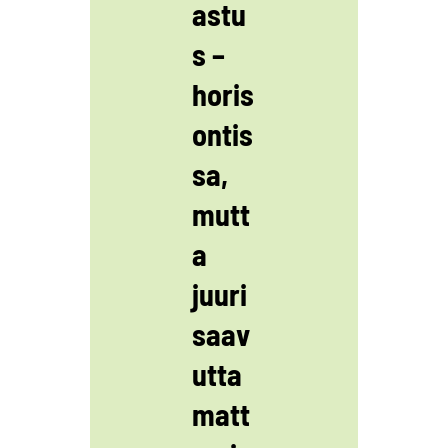
astu
s –
horis
ontis
sa,
mutt
a
juuri
saav
utta
matt