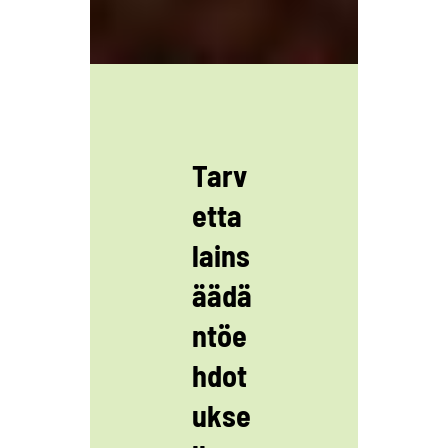
Tarv
etta
lains
äädä
ntöe
hdot
ukse