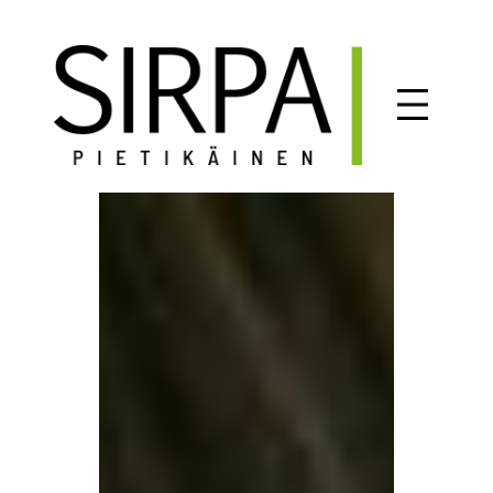
Siirry
sisältöön