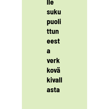
lle
suku
puoli
ttun
eest
a
verk
kovä
kivall
asta