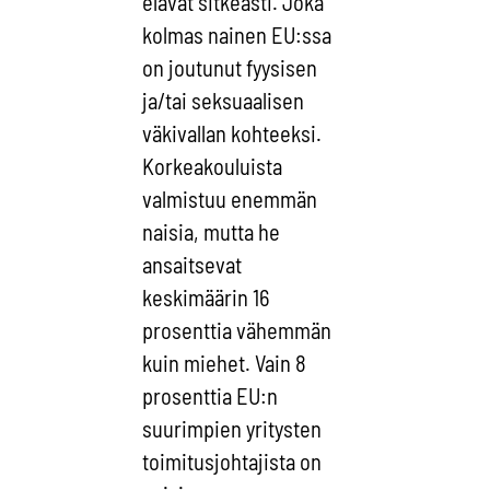
elävät sitkeästi. Joka
kolmas nainen EU:ssa
on joutunut fyysisen
ja/tai seksuaalisen
väkivallan kohteeksi.
Korkeakouluista
valmistuu enemmän
naisia, mutta he
ansaitsevat
keskimäärin 16
prosenttia vähemmän
kuin miehet. Vain 8
prosenttia EU:n
suurimpien yritysten
toimitusjohtajista on