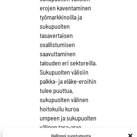
erojen kaventaminen
työmarkkinoilla ja
sukupuolten
tasavertaisen
osallistumisen
saavuttaminen
talouden eri sektoreilla.
Sukupuolten välisiin
palkka- ja eläke-eroihin
tulee puuttua,
sukupuolten välinen
hoitokuilu kuroa
umpeen ja sukupuolten
välinen tasa-arvo
saavuttaa
Hallinnoi suostumusta