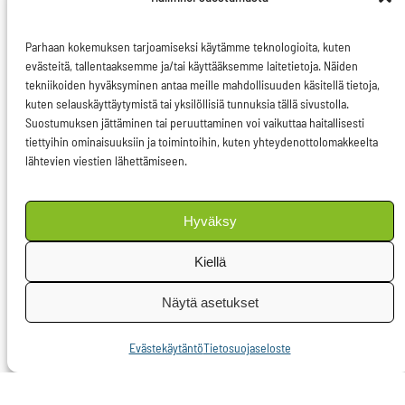
päätöksenteossa ja
Parhaan kokemuksen tarjoamiseksi käytämme teknologioita, kuten
politiikassa Euroopan-
evästeitä, tallentaaksemme ja/tai käyttääksemme laitetietoja. Näiden
laajuisesti.
tekniikoiden hyväksyminen antaa meille mahdollisuuden käsitellä tietoja,
kuten selauskäyttäytymistä tai yksilöllisiä tunnuksia tällä sivustolla.
Mietintö
Suostumuksen jättäminen tai peruuttaminen voi vaikuttaa haitallisesti
tiettyihin ominaisuuksiin ja toimintoihin, kuten yhteydenottolomakkeelta
sukupuolittuneen
lähtevien viestien lähettämiseen.
väkivallasta tahtoo
torjua naisiin
Hyväksy
kohdistuvaa
verkkoväkivaltaa ja
Kiellä
antaa komissiolle
Näytä asetukset
suosituksia
jatkotoimiin.
Evästekäytäntö
Tietosuojaseloste
Sukupuoleen perustuva
verkkoväkivalta on alati