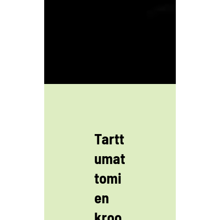
Tartt
umat
tomi
en
kroo