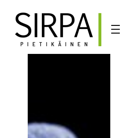
Siirry
sisältöön