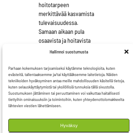
hoitotarpeen
merkittävää kasvamista
tulevaisuudessa.
Samaan aikaan pula
osaavista ja hoitavista
käsistä lisääntyy. Tämä
Hallinnoi suostumusta
aiheuttaa
harmaantuvalle
Parhaan kokemuksen tarjoamiseksi käytämme teknologioita, kuten
evästeitä, tallentaaksemme ja/tai käyttääksemme laitetietoja. Näiden
Euroopalle merkittäviä
tekniikoiden hyväksyminen antaa meille mahdollisuuden käsitellä tietoja,
haasteita. Terveyden
kuten selauskäyttäytymistä tai yksilöllisiä tunnuksia tällä sivustolla.
edistämisen ja tautien
Suostumuksen jättäminen tai peruuttaminen voi vaikuttaa haitallisesti
tiettyihin ominaisuuksiin ja toimintoihin, kuten yhteydenottolomakkeelta
ennaltaehkäisyn
lähtevien viestien lähettämiseen.
parantaminen voi
vähentää
Hyväksy
tarttumattomien