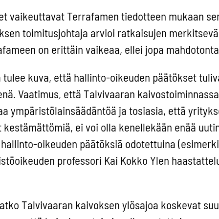
et vaikeuttavat Terrafamen tiedotteen mukaan se
yksen toimitusjohtaja arvioi ratkaisujen merkitsevä
rafameen on erittäin vaikeaa, ellei jopa mahdotonta
ulee kuva, että hallinto-oikeuden päätökset tuliv
senä. Vaatimus, että Talvivaaran kaivostoiminnassa
 ympäristölainsäädäntöä ja tosiasia, että yrityk
t kestämättömiä, ei voi olla kenellekään enää uuti
t hallinto-oikeuden päätöksiä odotettuina (esimerki
istöoikeuden professori Kai Kokko Ylen haastattel
vatko Talvivaaran kaivoksen ylösajoa koskevat su