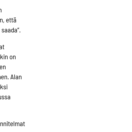
n
n, että
 saada”.
at
kin on
sen
nen. Alan
ksi
ussa
unnitelmat