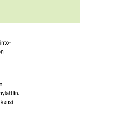
into-
on
n
ylättiin.
ukensi