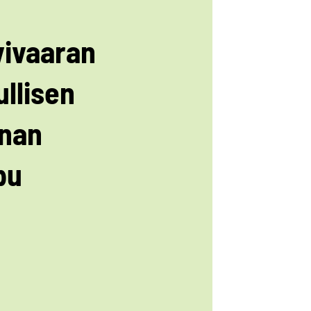
vivaaran
ullisen
inan
pu