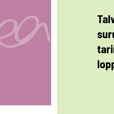
Tal
sur
tar
lop