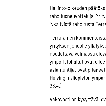
Hallinto-oikeuden päätöks
rahoitusneuvotteluja. Yrit
”yksityistä rahoitusta Ter
Terrafamen kommenteista t
yrityksen johdolle yllätyk
noudettava voimassa olevaa
ympäristöhaitat ovat ollee
asiantuntijat ovat pitänee
Helsingin yliopiston ympär
28.4.).
Vakavasti on kysyttävä, o