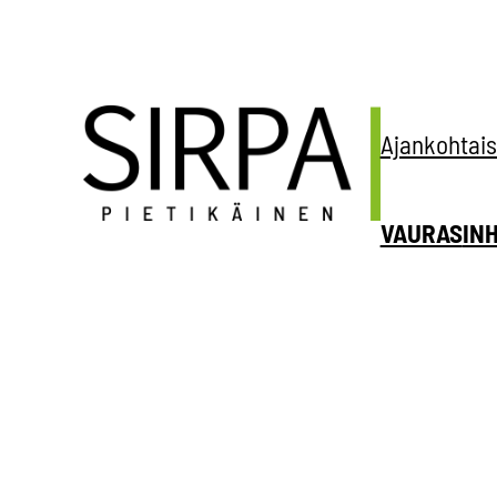
Siirry
sisältöön
Ajankohtais
VAURAS
IN