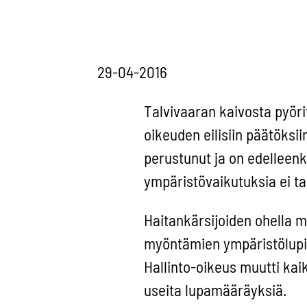
29-04-2016
Talvivaaran kaivosta pyöri
oikeuden eilisiin päätöksi
perustunut ja on edelleen
ympäristövaikutuksia ei ta
Haitankärsijoiden ohella m
myöntämien ympäristölupien
Hallinto-oikeus muutti kai
useita lupamääräyksiä.